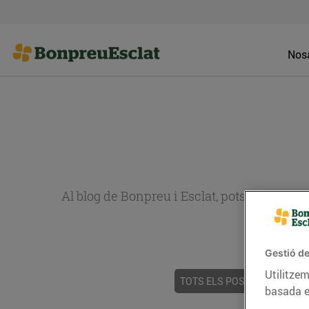
Nosa
Al blog de Bonpreu i Esclat, pots trobar re
Gestió de
Utilitzem
TOTS ELS POSTS
ACTUALI
basada e