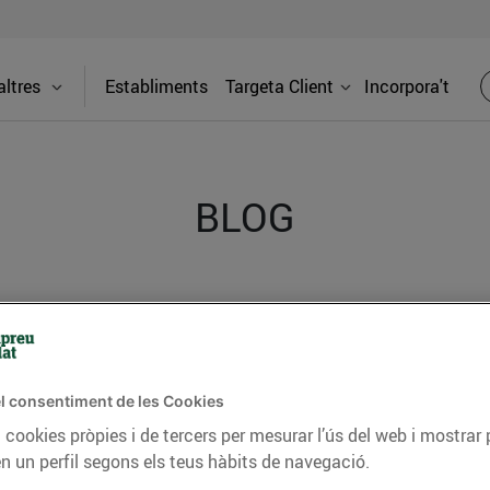
ltres
Establiments
Targeta Client
Incorpora't
BLOG
ceptes, consells nutricionals, informació d’actualitat
del nostre territori i molts altres temes.
l consentiment de les Cookies
 cookies pròpies i de tercers per mesurar l’ús del web i mostrar 
TAT
CONSELLS I HÀBITS SALUDABLES
ENERGIA
GASTRONOMIA
n un perfil segons els teus hàbits de navegació.