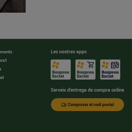
Les nostres apps
iments
ra't
a
at
Serveis d'entrega de compra online
Comprovar el codi postal