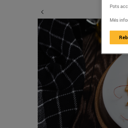
Pots acce
Més info
Reb