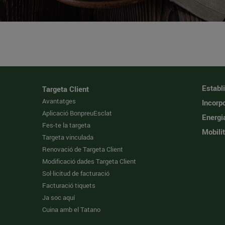
Establ
Targeta Client
Avantatges
Incorpo
Aplicació BonpreuEsclat
Energi
Fes-te la targeta
Mobilit
Targeta vinculada
Renovació de Targeta Client
Modificació dades Targeta Client
Sol·licitud de facturació
Facturació tiquets
Ja soc aquí
Cuina amb el Tatano