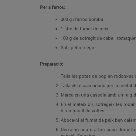
Per a l’arròs:
300 g d’arròs bomba
1 litre de fumet de peix
100 g de sofregit de ceba i tomàque
Sal i pebre negre
Preparació:
Talla les potes de pop en rodanxes
Talla els escamarlans per la meitat d
Marca en una cassola amb un raig d’o
En el mateix oli, sofregeix les roda
hi un parell de voltes.
Aboca-hi el fumet de peix ben calen
Deixa-ho coure a foc suau durant un
cocció. Salpebra.