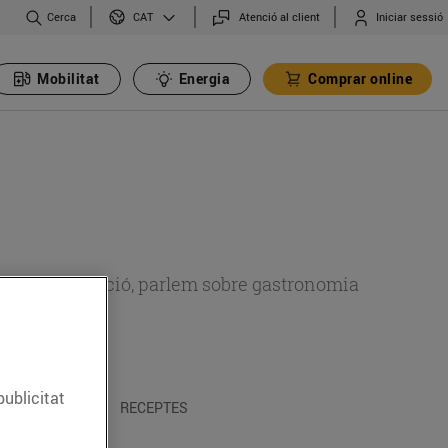
Cerca
Atenció al client
Iniciar sessió
CAT
Mobilitat
Energia
Comprar online
 sobre alimentació, parlem sobre gastronomia
publicitat
 I TRADICIONS
RECEPTES