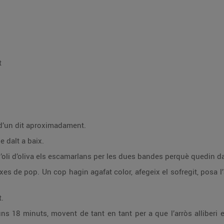
t
 d’un dit aproximadament.
e dalt a baix.
li d’oliva els escamarlans per les dues bandes perquè quedin daura
nxes de pop. Un cop hagin agafat color, afegeix el sofregit, posa l
t.
s 18 minuts, movent de tant en tant per a que l’arròs alliberi el