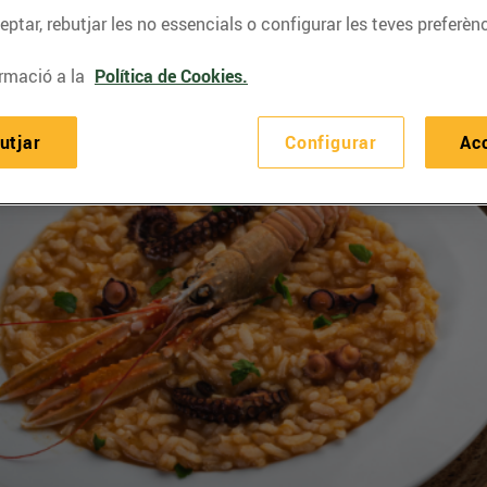
ptar, rebutjar les no essencials o configurar les teves preferènc
rmació a la
Política de Cookies.
utjar
Configurar
Ac