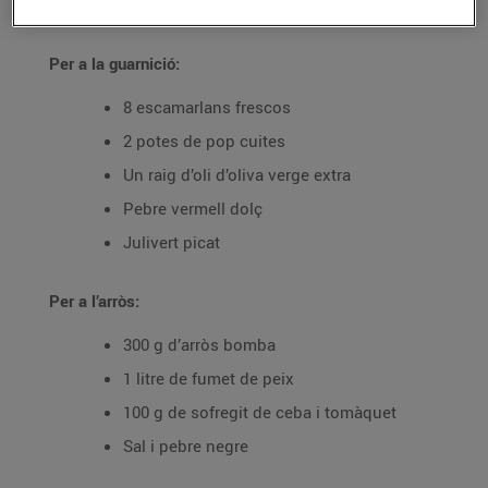
Ingredients per a 4 persones:
Per a la guarnició:
8 escamarlans frescos
2 potes de pop cuites
Un raig d’oli d’oliva verge extra
Pebre vermell dolç
Julivert picat
Per a l’arròs:
300 g d’arròs bomba
1 litre de fumet de peix
100 g de sofregit de ceba i tomàquet
Sal i pebre negre