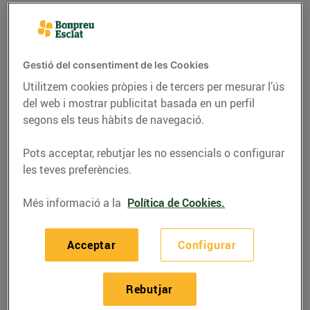
Gestió del consentiment de les Cookies
Utilitzem cookies pròpies i de tercers per mesurar l’ús
del web i mostrar publicitat basada en un perfil
segons els teus hàbits de navegació.
Pots acceptar, rebutjar les no essencials o configurar
les teves preferències.
RECEPTES
Més informació a la
Política de Cookies.
Arròs de pop i
Acceptar
Configurar
escamarlans
03/de maig/2022
Rebutjar