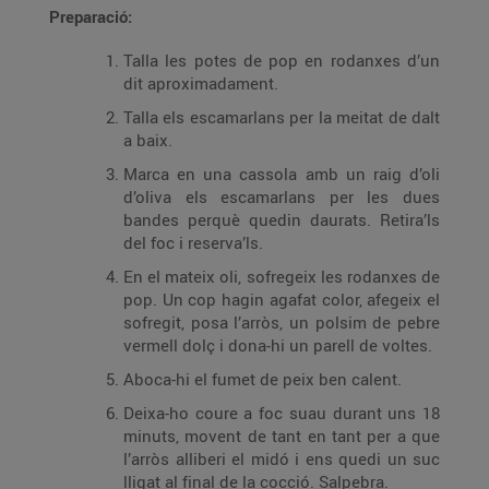
Preparació:
Talla les potes de pop en rodanxes d’un
dit aproximadament.
Talla els escamarlans per la meitat de dalt
a baix.
Marca en una cassola amb un raig d’oli
d’oliva els escamarlans per les dues
bandes perquè quedin daurats. Retira’ls
del foc i reserva’ls.
En el mateix oli, sofregeix les rodanxes de
pop. Un cop hagin agafat color, afegeix el
sofregit, posa l’arròs, un polsim de pebre
vermell dolç i dona-hi un parell de voltes.
Aboca-hi el fumet de peix ben calent.
Deixa-ho coure a foc suau durant uns 18
minuts, movent de tant en tant per a que
l’arròs alliberi el midó i ens quedi un suc
lligat al final de la cocció. Salpebra.