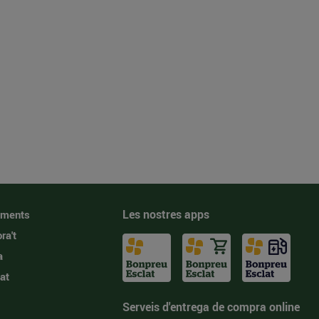
Les nostres apps
iments
ra't
a
at
Serveis d'entrega de compra online