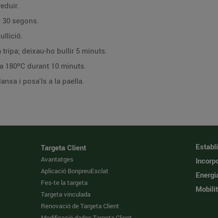
reduir.
t 30 segons.
ullició.
a tripa; deixau-ho bullir 5 minuts.
n a 180ºC durant 10 minuts.
anxa i posa'ls a la paella.
Establ
Targeta Client
Avantatges
Incorpo
Aplicació BonpreuEsclat
Energi
Fes-te la targeta
Mobilit
Targeta vinculada
Renovació de Targeta Client
Modificació dades Targeta Client