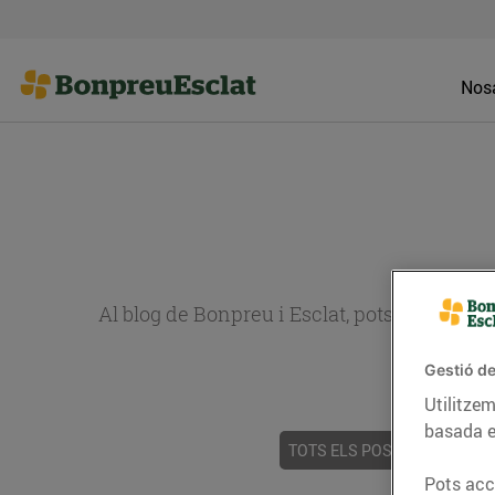
Nosa
Al blog de Bonpreu i Esclat, pots trobar re
Gestió de
Utilitzem
basada e
TOTS ELS POSTS
ACTUALI
Pots acce