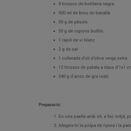
4 trossos de botifarra negra
500 ml de brou de bacallà
50 g de pèsols
50 g de cigrons bullits
1 rajolí de vi blanc
2 g de sal
1 cullerada d'oli d'oliva verge extra
12 trossos de patata a daus d'1x1 c
240 g d'arròs de gra rodó
Preparació:
En una paella amb oli, a foc mitjà, po
Afegeix-hi la polpa de nyora i la pata