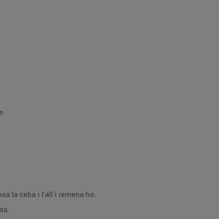
m
sa la ceba i l'all i remena-ho.
ta.