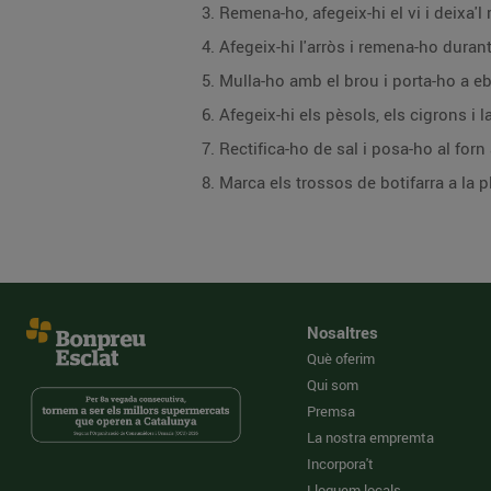
Remena-ho, afegeix-hi el vi i deixa'l 
Afegeix-hi l'arròs i remena-ho duran
Mulla-ho amb el brou i porta-ho a eb
Afegeix-hi els pèsols, els cigrons i l
Rectifica-ho de sal i posa-ho al for
Marca els trossos de botifarra a la pl
Nosaltres
Què oferim
Qui som
Premsa
La nostra empremta
Incorpora't
Lloguem locals