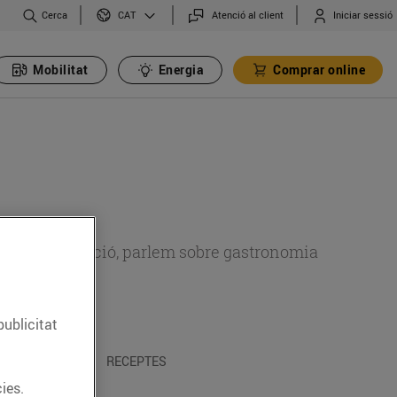
Cerca
Atenció al client
Iniciar sessió
CAT
Mobilitat
Energia
Comprar online
 sobre alimentació, parlem sobre gastronomia
publicitat
 I TRADICIONS
RECEPTES
ies.