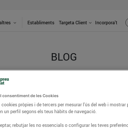
ltres
Establiments
Targeta Client
Incorpora't
BLOG
ceptes, consells nutricionals, informació d’actualitat
del nostre territori i molts altres temes.
l consentiment de les Cookies
 cookies pròpies i de tercers per mesurar l’ús del web i mostrar 
n un perfil segons els teus hàbits de navegació.
TAT
CONSELLS I HÀBITS SALUDABLES
ENERGIA
GASTRONOMIA
ptar, rebutjar les no essencials o configurar les teves preferènc