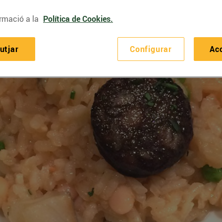
rmació a la
Política de Cookies.
utjar
Configurar
Ac