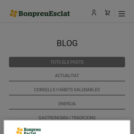
BLOG
TOTS ELS POSTS
ACTUALITAT
CONSELLS I HÀBITS SALUDABLES
ENERGIA
GASTRONOMIA I TRADICIONS
RECEPTES