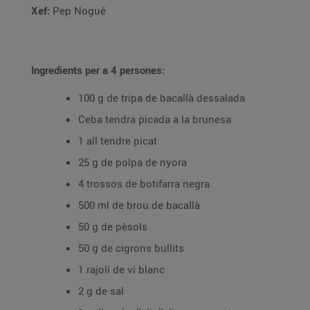
Xef:
Pep Nogué
Ingredients per a 4 persones:
100 g de tripa de bacallà dessalada
Ceba tendra picada a la brunesa
1 all tendre picat
25 g de polpa de nyora
4 trossos de botifarra negra
500 ml de brou de bacallà
50 g de pèsols
50 g de cigrons bullits
1 rajolí de vi blanc
2 g de sal