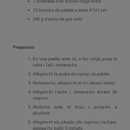
1 cullerada d'oli d'oliva verge extra
12 trossos de patata a daus d'1x1 cm
240 g d'arròs de gra rodó
Preparació:
En una paella amb oli, a foc mitjà, posa la
ceba i l'all i remena-ho.
Afegeix-hi la polpa de nyora i la patata.
Remena-ho, afegeix-hi el vi i deixa'l reduir.
Afegeix-hi l'arròs i remena-ho durant 30
segons.
Mulla-ho amb el brou i porta-ho a
ebullició.
Afegeix-hi els pèsols, els cigrons i la tripa;
deixau-ho bullir 5 minuts.