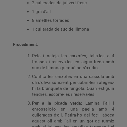
2 cullerades de julivert fresc
1 gra d'all
8 ametlles torrades
1 cullerada de suc de llimona
Procediment:
Pela i neteja les carxofes, talla-les a 4
trossos i reserva-les en aigua freda amb
suc de llimona perquè no s'oxidin.
Confita les carxofes en una cassola amb
oli d'oliva suficient per cobrir-les i afegeix-
hi la branqueta de farigola. Quan estiguin
tendres, escorre-les i reserva-les.
Per a la picada verda:
Lamina l'all i
enrosseix-lo en una paella amb 4
cullerades d’oli. Retira-ho del foc i aboca
aquest oli amb l'all en un got de turmix
amb el julivert, les ametlles torrades i el