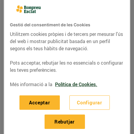
Gestió del consentiment de les Cookies
Utilitzem cookies pròpies i de tercers per mesurar l’ús
del web i mostrar publicitat basada en un perfil
segons els teus hàbits de navegació.
Pots acceptar, rebutjar les no essencials o configurar
les teves preferències.
Més informació a la
Política de Cookies.
RECEPTES
Arròs melós amb
Acceptar
Configurar
carxofes
Per 4,04 € per persona
Rebutjar