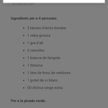
10/d’abril/2024
Ingredients per a 4 persones:
2 tasses d'arròs bomba
1 ceba grossa
1 gra d'all
2 carxofes
1 branca de farigola
1 llimona
1 litre de brou de verdures
1 gotet de vi blanc
Oli d’oliva verge extra
Per a la picada verda: