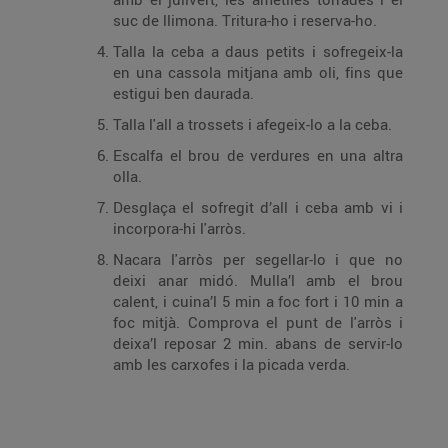
suc de llimona. Tritura-ho i reserva-ho.
Talla la ceba a daus petits i sofregeix-la
en una cassola mitjana amb oli, fins que
estigui ben daurada.
Talla l'all a trossets i afegeix-lo a la ceba.
Escalfa el brou de verdures en una altra
olla.
Desglaça el sofregit d’all i ceba amb vi i
incorpora-hi l'arròs.
Nacara l'arròs per segellar-lo i que no
deixi anar midó. Mulla’l amb el brou
calent, i cuina’l 5 min a foc fort i 10 min a
foc mitjà. Comprova el punt de l'arròs i
deixa’l reposar 2 min. abans de servir-lo
amb les carxofes i la picada verda.