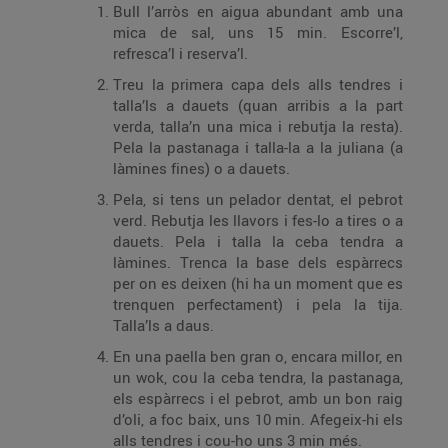
Bull l’arròs en aigua abundant amb una
mica de sal, uns 15 min. Escorre’l,
refresca’l i reserva’l.
Treu la primera capa dels alls tendres i
talla’ls a dauets (quan arribis a la part
verda, talla’n una mica i rebutja la resta).
Pela la pastanaga i talla-la a la juliana (a
làmines fines) o a dauets.
Pela, si tens un pelador dentat, el pebrot
verd. Rebutja les llavors i fes-lo a tires o a
dauets. Pela i talla la ceba tendra a
làmines. Trenca la base dels espàrrecs
per on es deixen (hi ha un moment que es
trenquen perfectament) i pela la tija.
Talla’ls a daus.
En una paella ben gran o, encara millor, en
un wok, cou la ceba tendra, la pastanaga,
els espàrrecs i el pebrot, amb un bon raig
d’oli, a foc baix, uns 10 min. Afegeix-hi els
alls tendres i cou-ho uns 3 min més.