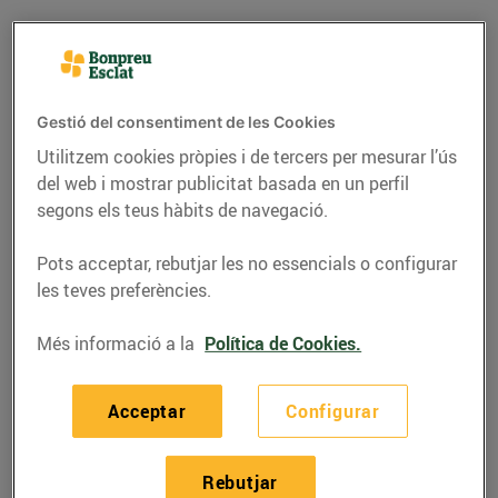
Gestió del consentiment de les Cookies
Utilitzem cookies pròpies i de tercers per mesurar l’ús
del web i mostrar publicitat basada en un perfil
segons els teus hàbits de navegació.
Pots acceptar, rebutjar les no essencials o configurar
les teves preferències.
RECEPTES
Més informació a la
Política de Cookies.
Arròs saltat amb
verdures i gambes
Acceptar
Configurar
14/de gener/2022
Rebutjar