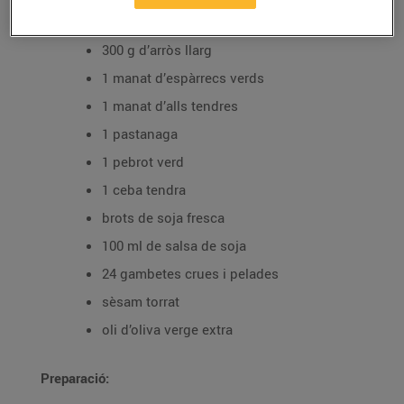
Ingredients per a 4 persones:
300 g d’arròs llarg
1 manat d’espàrrecs verds
1 manat d’alls tendres
1 pastanaga
1 pebrot verd
1 ceba tendra
brots de soja fresca
100 ml de salsa de soja
24 gambetes crues i pelades
sèsam torrat
oli d’oliva verge extra
Preparació: