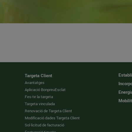
Establ
Targeta Client
Avantatges
Incorpo
Aplicació BonpreuEsclat
Energi
Fes-te la targeta
Mobilit
Targeta vinculada
Renovació de Targeta Client
Modificació dades Targeta Client
Sol·licitud de facturació
Facturació tiquets