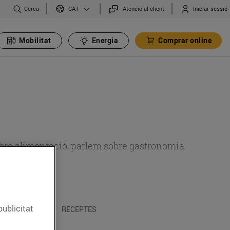
Cerca
Atenció al client
Iniciar sessió
CAT
Mobilitat
Energia
Comprar online
 sobre alimentació, parlem sobre gastronomia
publicitat
 I TRADICIONS
RECEPTES