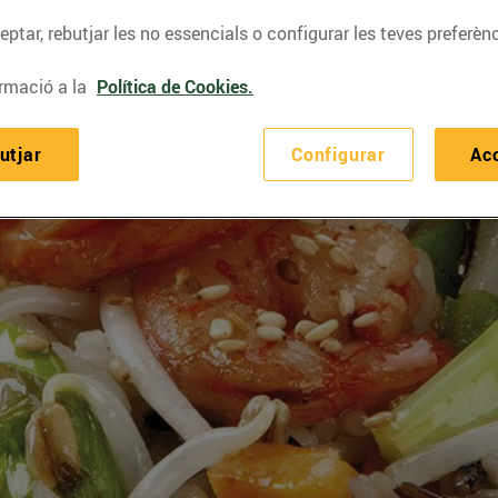
ptar, rebutjar les no essencials o configurar les teves preferènc
rmació a la
Política de Cookies.
utjar
Configurar
Ac