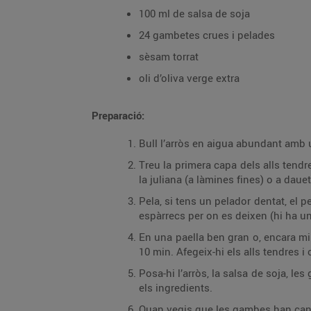
100 ml de salsa de soja
24 gambetes crues i pelades
sèsam torrat
oli d’oliva verge extra
Preparació:
Bull l’arròs en aigua abundant amb un
Treu la primera capa dels alls tendres
la juliana (a làmines fines) o a dauet
Pela, si tens un pelador dentat, el pe
espàrrecs per on es deixen (hi ha un
En una paella ben gran o, encara mill
10 min. Afegeix-hi els alls tendres 
Posa-hi l’arròs, la salsa de soja, le
els ingredients.
Quan vegis que les gambes han canvi