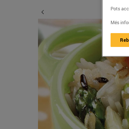
Pots acce
Més info
Reb