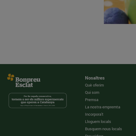
Nosaltres
Què oferim
Qui som
Premsa
La nostra empremta
Incorpora't
Lloguem locals
Busquem nous locals
Proveïdors