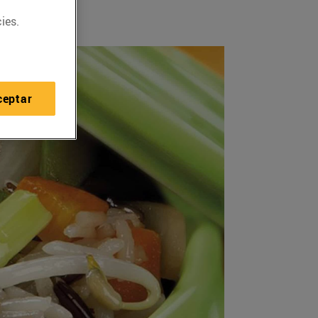
ies.
ceptar