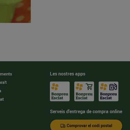
Les nostres apps
iments
ra't
a
at
Serveis d'entrega de compra online
Comprovar el codi postal