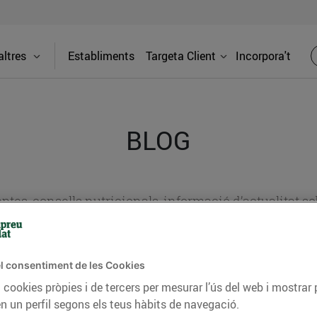
ltres
Establiments
Targeta Client
Incorpora't
BLOG
ceptes, consells nutricionals, informació d’actualitat
del nostre territori i molts altres temes.
l consentiment de les Cookies
 cookies pròpies i de tercers per mesurar l’ús del web i mostrar 
TAT
CONSELLS I HÀBITS SALUDABLES
ENERGIA
GASTRONOMIA
n un perfil segons els teus hàbits de navegació.