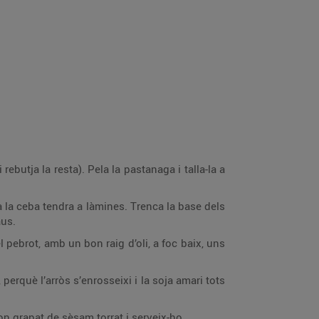
 rebutja la resta). Pela la pastanaga i talla-la a
lla la ceba tendra a làmines. Trenca la base dels
aus.
l pebrot, amb un bon raig d’oli, a foc baix, uns
 perquè l’arròs s’enrosseixi i la soja amari tots
 grapat de sèsam torrat i serveix-ho.