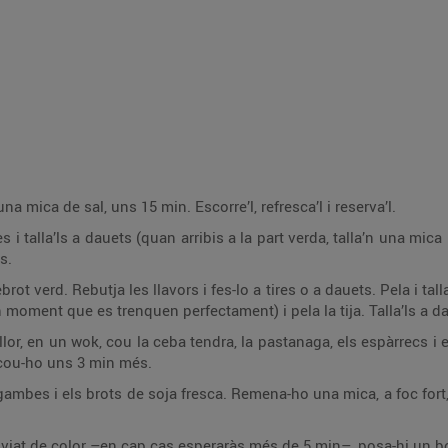
a mica de sal, uns 15 min. Escorre’l, refresca’l i reserva’l.
 i talla’ls a dauets (quan arribis a la part verda, talla’n una mica i
s.
brot verd. Rebutja les llavors i fes-lo a tires o a dauets. Pela i ta
 moment que es trenquen perfectament) i pela la tija. Talla’ls a d
or, en un wok, cou la ceba tendra, la pastanaga, els espàrrecs i e
i cou-ho uns 3 min més.
s gambes i els brots de soja fresca. Remena-ho una mica, a foc fort,
at de color –en cap cas esperaràs més de 5 min–, posa-hi un bon