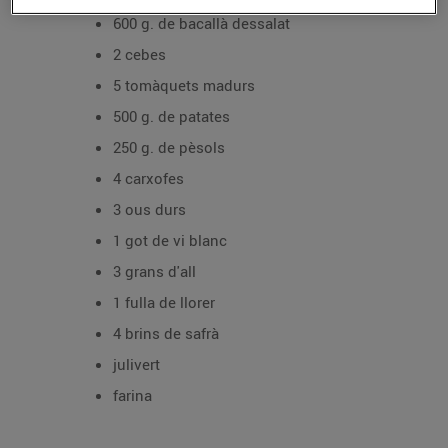
600 g. de bacallà dessalat
2 cebes
5 tomàquets madurs
500 g. de patates
250 g. de pèsols
4 carxofes
3 ous durs
1 got de vi blanc
3 grans d'all
1 fulla de llorer
4 brins de safrà
julivert
farina