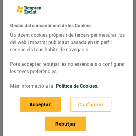
Gestió del consentiment de les Cookies
Utilitzem cookies pròpies i de tercers per mesurar l’ús
del web i mostrar publicitat basada en un perfil
segons els teus hàbits de navegació.
Pots acceptar, rebutjar les no essencials o configurar
les teves preferències.
Més informació a la
Política de Cookies.
RECEPTES
Bacallà a la catalana
Acceptar
Configurar
27/de maig/2020
Rebutjar
Ingredients per a 4 persones: