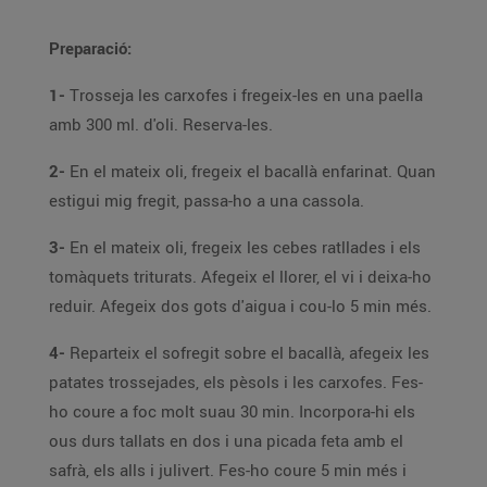
Preparació:
1-
Trosseja les carxofes i fregeix-les en una paella
amb 300 ml. d'oli. Reserva-les.
2-
En el mateix oli, fregeix el bacallà enfarinat. Quan
estigui mig fregit, passa-ho a una cassola.
3-
En el mateix oli, fregeix les cebes ratllades i els
tomàquets triturats. Afegeix el llorer, el vi i deixa-ho
reduir. Afegeix dos gots d'aigua i cou-lo 5 min més.
4-
Reparteix el sofregit sobre el bacallà, afegeix les
patates trossejades, els pèsols i les carxofes. Fes-
ho coure a foc molt suau 30 min. Incorpora-hi els
ous durs tallats en dos i una picada feta amb el
safrà, els alls i julivert. Fes-ho coure 5 min més i