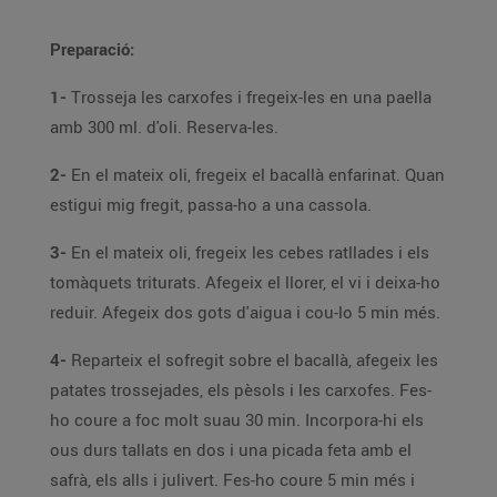
Preparació:
1-
Trosseja les carxofes i fregeix-les en una paella
amb 300 ml. d'oli. Reserva-les.
2-
En el mateix oli, fregeix el bacallà enfarinat. Quan
estigui mig fregit, passa-ho a una cassola.
3-
En el mateix oli, fregeix les cebes ratllades i els
tomàquets triturats. Afegeix el llorer, el vi i deixa-ho
reduir. Afegeix dos gots d'aigua i cou-lo 5 min més.
4-
Reparteix el sofregit sobre el bacallà, afegeix les
patates trossejades, els pèsols i les carxofes. Fes-
ho coure a foc molt suau 30 min. Incorpora-hi els
ous durs tallats en dos i una picada feta amb el
safrà, els alls i julivert. Fes-ho coure 5 min més i