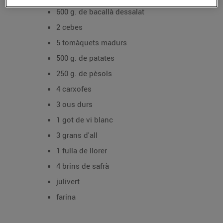
600 g. de bacallà dessalat
2 cebes
5 tomàquets madurs
500 g. de patates
250 g. de pèsols
4 carxofes
3 ous durs
1 got de vi blanc
3 grans d'all
1 fulla de llorer
4 brins de safrà
julivert
farina