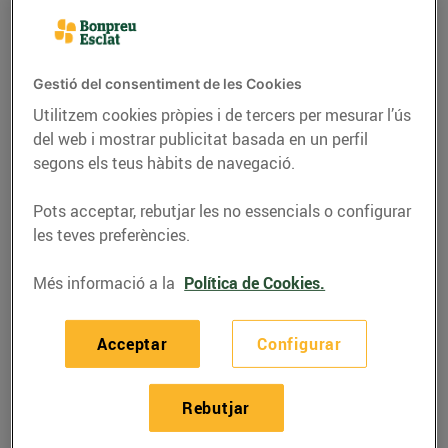
Gestió del consentiment de les Cookies
Utilitzem cookies pròpies i de tercers per mesurar l’ús
del web i mostrar publicitat basada en un perfil
segons els teus hàbits de navegació.
Pots acceptar, rebutjar les no essencials o configurar
les teves preferències.
Més informació a la
Política de Cookies.
RECEPTES
Bacallà a la catalana
Acceptar
Configurar
27/de maig/2020
Rebutjar
Ingredients per a 4 persones: