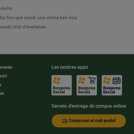
ura-ho.
ra-ho fins que quedi una crema ben fina.
cordó d’oli d’avellanes.
Les nostres apps
iments
ra't
a
at
Serveis d'entrega de compra online
Comprovar el codi postal