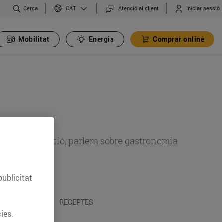
Cerca
Atenció al client
Iniciar sessió
CAT
Mobilitat
Energia
Comprar online
 sobre alimentació, parlem sobre gastronomia
publicitat
 I TRADICIONS
RECEPTES
ies.