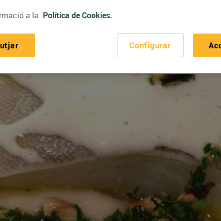
rmació a la
Política de Cookies.
utjar
Configurar
Ac