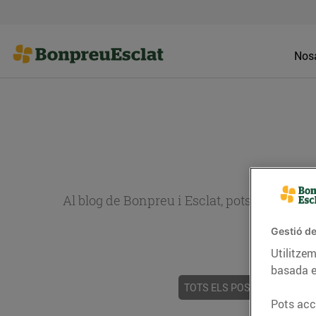
Nosa
Al blog de Bonpreu i Esclat, pots trobar re
Gestió de
Utilitzem
basada e
TOTS ELS POSTS
ACTUALI
Pots acce