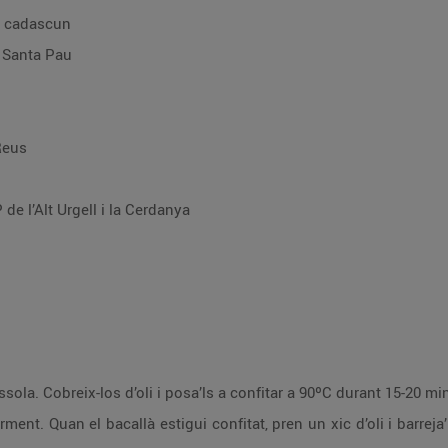
 g cadascun
e Santa Pau
Reus
de l’Alt Urgell i la Cerdanya
sola. Cobreix-los d’oli i posa’ls a confitar a 90ºC durant 15-20 mi
arment. Quan el bacallà estigui confitat, pren un xic d’oli i barreja