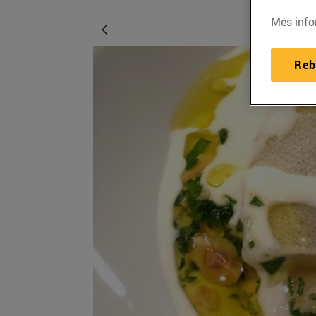
Més info
Reb