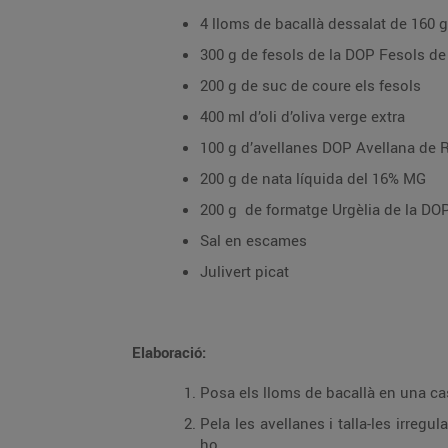
4 lloms de bacallà dessalat de 160
300 g de fesols de la DOP Fesols d
200 g de suc de coure els fesols
400 ml d’oli d’oliva verge extra
100 g d’avellanes DOP Avellana de 
200 g de nata líquida del 16% MG
200 g de formatge Urgèlia de la DOP 
Sal en escames
Julivert picat
Elaboració:
Posa els lloms de bacallà en una cas
Pela les avellanes i talla-les irregul
ho.