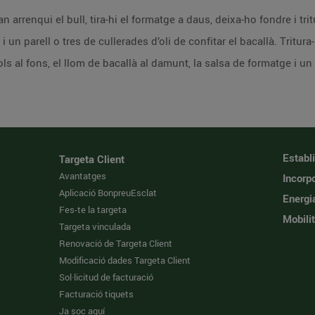
 arrenqui el bull, tira-hi el formatge a daus, deixa-ho fondre i trit
i un parell o tres de cullerades d’oli de confitar el bacallà. Tritu
s al fons, el llom de bacallà al damunt, la salsa de formatge i un 
Establ
Targeta Client
Avantatges
Incorpo
Aplicació BonpreuEsclat
Energi
Fes-te la targeta
Mobilit
Targeta vinculada
Renovació de Targeta Client
Modificació dades Targeta Client
Sol·licitud de facturació
Facturació tiquets
Ja soc aquí