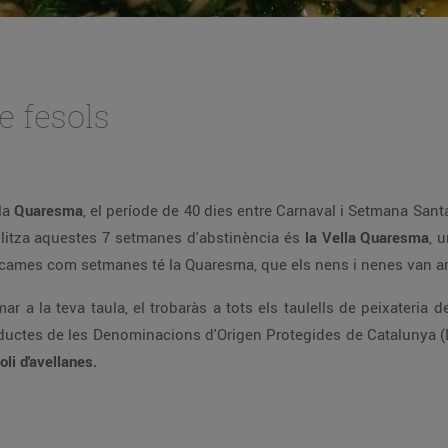
 fesols
la
Quaresma
, el període de 40 dies entre Carnaval i Setmana Sant
bolitza aquestes 7 setmanes d'abstinència és
la Vella Quaresma
, 
es cames com setmanes té la Quaresma, que els nens i nenes van 
ar a la teva taula, el trobaràs a tots els taulells de peixateria
ductes de les Denominacions d'Origen Protegides de Catalunya 
li d'avellanes.