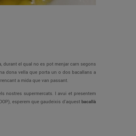
a, durant el qual no es pot menjar carn segons
una dona vella que porta un o dos bacallans a
arrencant a mida que van passant.
 dels nostres supermercats. I avui et presentem
(DOP), esperem que gaudeixis d'aquest
bacallà