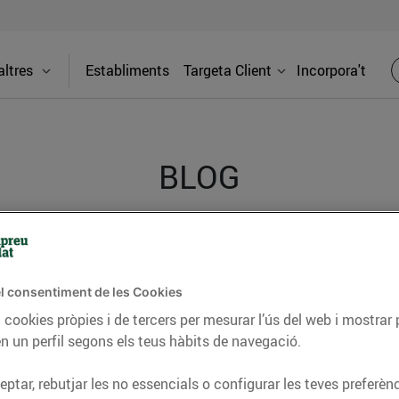
ltres
Establiments
Targeta Client
Incorpora't
BLOG
ceptes, consells nutricionals, informació d’actualitat
del nostre territori i molts altres temes.
l consentiment de les Cookies
 cookies pròpies i de tercers per mesurar l’ús del web i mostrar 
n un perfil segons els teus hàbits de navegació.
TAT
CONSELLS I HÀBITS SALUDABLES
ENERGIA
GASTRONOMIA
ptar, rebutjar les no essencials o configurar les teves preferènc