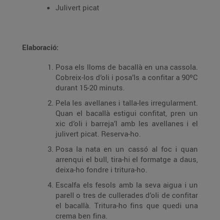
Julivert picat
Elaboració:
Posa els lloms de bacallà en una cassola.
Cobreix-los d’oli i posa’ls a confitar a 90ºC
durant 15-20 minuts.
Pela les avellanes i talla-les irregularment.
Quan el bacallà estigui confitat, pren un
xic d’oli i barreja’l amb les avellanes i el
julivert picat. Reserva-ho.
Posa la nata en un cassó al foc i quan
arrenqui el bull, tira-hi el formatge a daus,
deixa-ho fondre i tritura-ho.
Escalfa els fesols amb la seva aigua i un
parell o tres de cullerades d’oli de confitar
el bacallà. Tritura-ho fins que quedi una
crema ben fina.