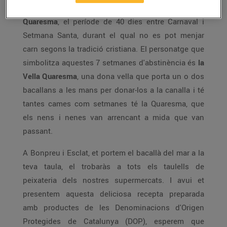
El
bacallà
és un dels productes més típics de la
Quaresma
, el període de 40 dies entre Carnaval i
Setmana Santa, durant el qual no es pot menjar
carn segons la tradició cristiana. El personatge que
simbolitza aquestes 7 setmanes d'abstinència és
la
Vella Quaresma
, una dona vella que porta un o dos
bacallans a les mans per donar-los a la canalla i té
tantes cames com setmanes té la Quaresma, que
els nens i nenes van arrencant a mida que van
passant.
A Bonpreu i Esclat, et portem el bacallà del mar a la
teva taula, el trobaràs a tots els taulells de
peixateria dels nostres supermercats. I avui et
presentem aquesta deliciosa recepta preparada
amb productes de les Denominacions d'Origen
Protegides de Catalunya (DOP), esperem que