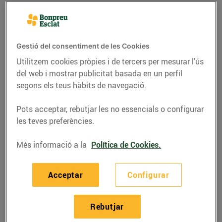
Gestió del consentiment de les Cookies
Utilitzem cookies pròpies i de tercers per mesurar l’ús
del web i mostrar publicitat basada en un perfil
segons els teus hàbits de navegació.
Pots acceptar, rebutjar les no essencials o configurar
les teves preferències.
RECEPTES
Més informació a la
Política de Cookies.
Bacallà amb ous i
Acceptar
Configurar
tàperes
07/de febrer/2022
Rebutjar