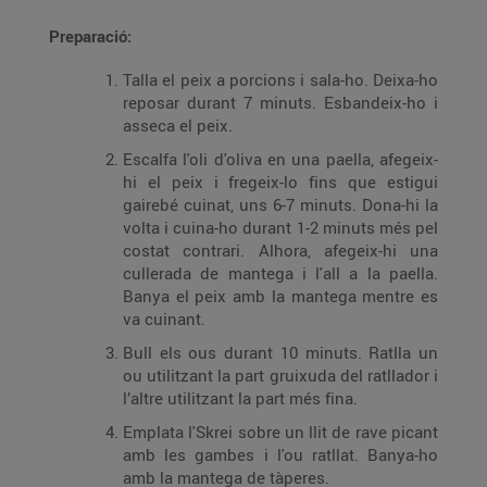
Preparació:
Talla el peix a porcions i sala-ho. Deixa-ho
reposar durant 7 minuts. Esbandeix-ho i
asseca el peix.
Escalfa l'oli d'oliva en una paella, afegeix-
hi el peix i fregeix-lo fins que estigui
gairebé cuinat, uns 6-7 minuts. Dona-hi la
volta i cuina-ho durant 1-2 minuts més pel
costat contrari. Alhora, afegeix-hi una
cullerada de mantega i l'all a la paella.
Banya el peix amb la mantega mentre es
va cuinant.
Bull els ous durant 10 minuts. Ratlla un
ou utilitzant la part gruixuda del ratllador i
l’altre utilitzant la part més fina.
Emplata l'Skrei sobre un llit de rave picant
amb les gambes i l'ou ratllat. Banya-ho
amb la mantega de tàperes.