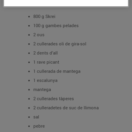
Ingredients per a 4 persones:
800 g Skrei
100 g gambes pelades
2 ous
2 cullerades oli de gira-sol
2 dents d’all
1 rave picant
1 cullerada de mantega
1 escalunya
mantega
2 cullerades tàperes
2 culleradetes de suc de llimona
sal
pebre