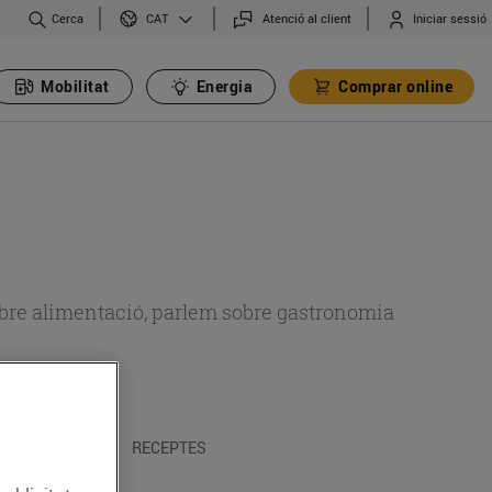
Cerca
Atenció al client
Iniciar sessió
CAT
Mobilitat
Energia
Comprar online
 sobre alimentació, parlem sobre gastronomia
 I TRADICIONS
RECEPTES