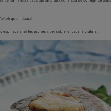
sofregit de panses i pinyons. Afegeix-hi una cullerada d’allioli
Gratina-ho a 180 ºC, 3 min, fins que l’allioli quedi daurat.
Serveix el plat col·locant a la base els espinacs amb les prunes i, per sobre, el bacallà gratinat.