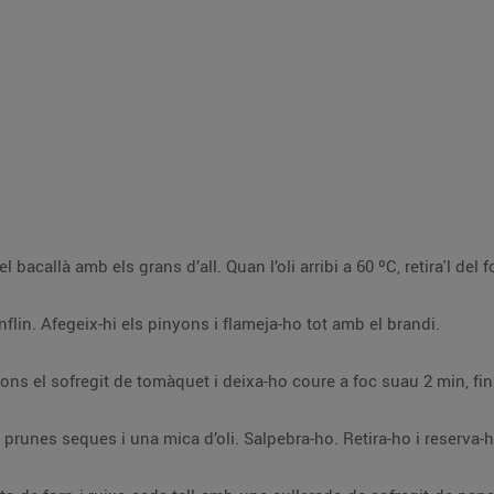
Salta les panses amb oli fins que s’inflin. Afegeix-hi els pinyons i flameja-ho tot amb el brandi.
Afegeix a la barreja de panses i pinyons el sofregit de tomàquet i deixa-ho
Renta els espinacs i salta'ls amb les prunes seques i una mica d’oli. Salpebra-ho. Retira-ho i reserv