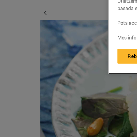
Utilitzem
basada e
Pots acce
Més info
Reb