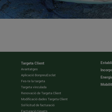
Establ
Targeta Client
Avantatges
Incorpo
Aplicació BonpreuEsclat
Energi
Fes-te la targeta
Mobilit
Targeta vinculada
Renovació de Targeta Client
Modificació dades Targeta Client
Sol·licitud de facturació
Facturació tiquets