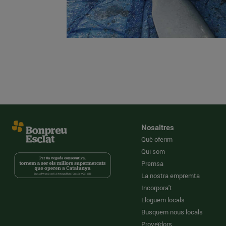
Nosaltres
Què oferim
Qui som
Premsa
La nostra empremta
Incorpora't
Lloguem locals
Busquem nous locals
Proveïdors