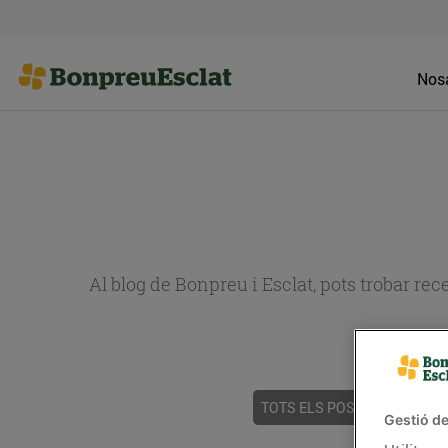
Nosa
Al blog de Bonpreu i Esclat, pots trobar re
TOTS ELS POSTS
ACTUALI
Gestió de