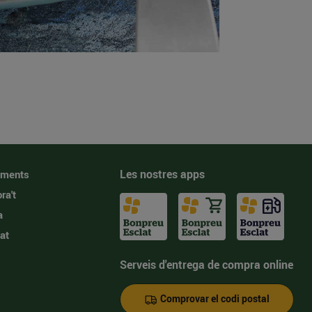
Les nostres apps
iments
ra't
a
at
Serveis d'entrega de compra online
Comprovar el codi postal