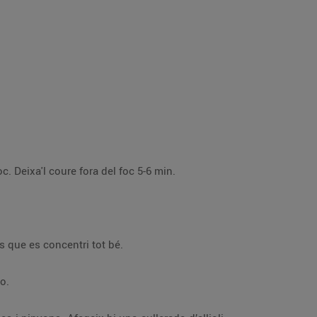
En un cassó amb oli d’oliva, confita el bacallà amb els grans d’all. Quan l’oli arribi a 60 ºC, retira'l del foc. Deixa'l coure fora del foc 5-6 min.
 coure a foc suau 2 min, fins que es concentri tot bé.
a-ho.