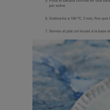
Posa el bacallà confitat en una safata de forn i ruixa cada tall amb una cullerada de 
per sobre.