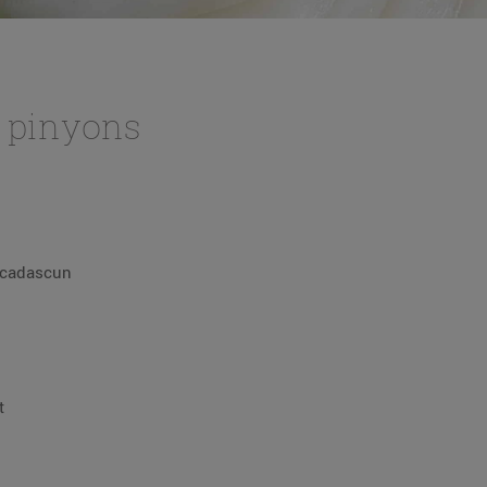
i pinyons
g cadascun
et