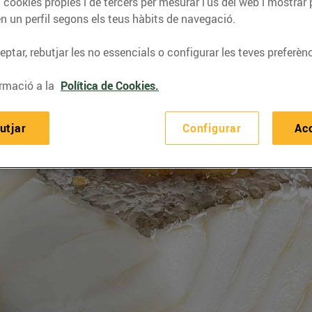
 cookies pròpies i de tercers per mesurar l’ús del web i mostrar 
n un perfil segons els teus hàbits de navegació.
ptar, rebutjar les no essencials o configurar les teves preferènc
rmació a la
Política de Cookies.
utjar
Configurar
Ac