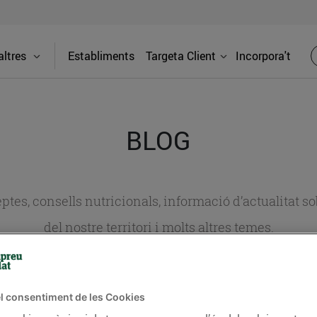
ltres
Establiments
Targeta Client
Incorpora't
BLOG
ceptes, consells nutricionals, informació d’actualitat
del nostre territori i molts altres temes.
TAT
CONSELLS I HÀBITS SALUDABLES
ENERGIA
GASTRONOMIA
l consentiment de les Cookies