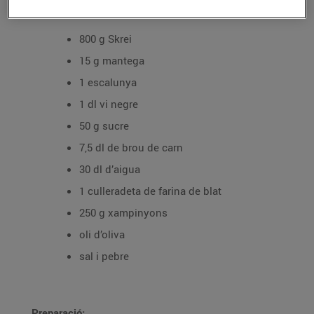
Ingredients per a 4 persones:
800 g Skrei
15 g mantega
1 escalunya
1 dl vi negre
50 g sucre
7,5 dl de brou de carn
30 dl d’aigua
1 culleradeta de farina de blat
250 g xampinyons
oli d’oliva
sal i pebre
Preparació: