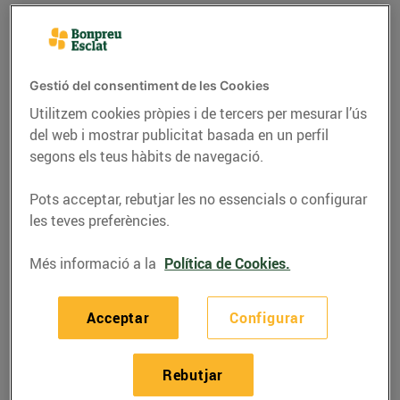
Gestió del consentiment de les Cookies
Utilitzem cookies pròpies i de tercers per mesurar l’ús
del web i mostrar publicitat basada en un perfil
segons els teus hàbits de navegació.
Pots acceptar, rebutjar les no essencials o configurar
les teves preferències.
RECEPTES
Més informació a la
Política de Cookies.
Bacallà amb salsa de vi
Acceptar
Configurar
negre
21/de febrer/2022
Rebutjar