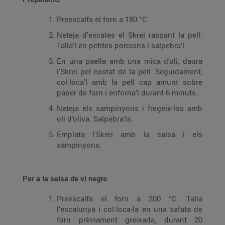
Preescalfa el forn a 180 °C.
Neteja d'escates el Skrei raspant la pell.
Talla’l en petites porcions i salpebra’l.
En una paella amb una mica d'oli, daura
l'Skrei pel costat de la pell. Seguidament,
col·loca’l amb la pell cap amunt sobre
paper de forn i enforna’l durant 6 minuts.
Neteja els xampinyons i fregeix-los amb
oli d'oliva. Salpebra’ls.
Emplata l'Skrei amb la salsa i els
xampinyons.
Per a la salsa de vi negre
Preescalfa el forn a 200 °C. Talla
l’escalunya i col·loca-la en una safata de
forn prèviament greixada, durant 20