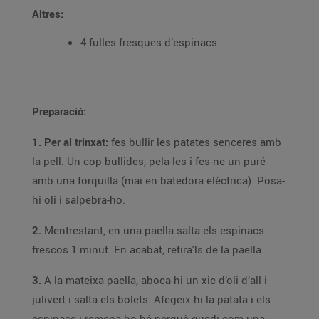
Altres:
4 fulles fresques d’espinacs
Preparació:
1. Per al trinxat:
fes bullir les patates senceres amb
la pell. Un cop bullides, pela-les i fes-ne un puré
amb una forquilla (mai en batedora elèctrica). Posa-
hi oli i salpebra-ho.
2.
Mentrestant, en una paella salta els espinacs
frescos 1 minut. En acabat, retira'ls de la paella.
3.
A la mateixa paella, aboca-hi un xic d’oli d’all i
julivert i salta els bolets. Afegeix-hi la patata i els
espinacs i remena-ho bé perquè quedi com una