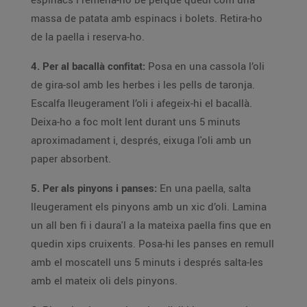
massa de patata amb espinacs i bolets. Retira-ho
de la paella i reserva-ho.
4. Per al bacallà confitat:
Posa en una cassola l’oli
de gira-sol amb les herbes i les pells de taronja.
Escalfa lleugerament l’oli i afegeix-hi el bacallà.
Deixa-ho a foc molt lent durant uns 5 minuts
aproximadament i, després, eixuga l'oli amb un
paper absorbent.
5.
Per als pinyons i panses:
En una paella, salta
lleugerament els pinyons amb un xic d’oli. Lamina
un all ben fi i daura'l a la mateixa paella fins que en
quedin xips cruixents. Posa-hi les panses en remull
amb el moscatell uns 5 minuts i després salta-les
amb el mateix oli dels pinyons.