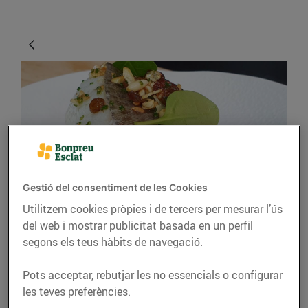
Gestió del consentiment de les Cookies
RECEPTES
Utilitzem cookies pròpies i de tercers per mesurar l’ús
Bacallà confitat amb
del web i mostrar publicitat basada en un perfil
segons els teus hàbits de navegació.
trinxat d’espinacs i
bolets, panses i pinyons
Pots acceptar, rebutjar les no essencials o configurar
les teves preferències.
09/d’abril/2020