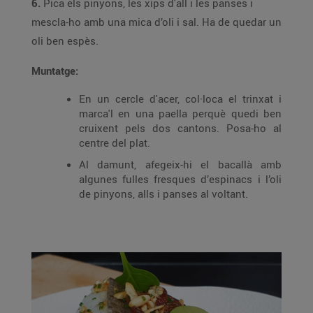
6.
Pica els pinyons, les xips d'all i les panses i
mescla-ho amb una mica d’oli i sal. Ha de quedar un
oli ben espès.
Muntatge:
En un cercle d'acer, col·loca el trinxat i
marca'l en una paella perquè quedi ben
cruixent pels dos cantons. Posa-ho al
centre del plat.
Al damunt, afegeix-hi el bacallà amb
algunes fulles fresques d’espinacs i l’oli
de pinyons, alls i panses al voltant.