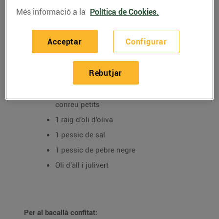
Més informació a la
Política de Cookies.
Ingredients per 2 persones:
Acceptar
Configurar
Per al trinxat
2 patates senceres de la varietat monalisa
Rebutjar
250 g. d’espinacs frescos
100 g. de bolets frescos del tipus de
conreu petits
1 raig d’oli d’oliva
1 pessic de sal
1 pessic de pebre negre
Oli d’all i julivert
Per al bacallà confitat: