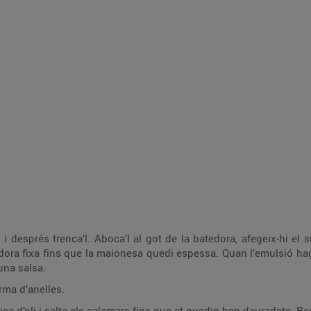
 després trenca’l. Aboca’l al got de la batedora, afegeix-hi el s
tedora fixa fins que la maionesa quedi espessa. Quan l’emulsió h
una salsa.
orma d’anelles.
ca d’oli i salta els calamars fins que et quedin ben dauradets. Res