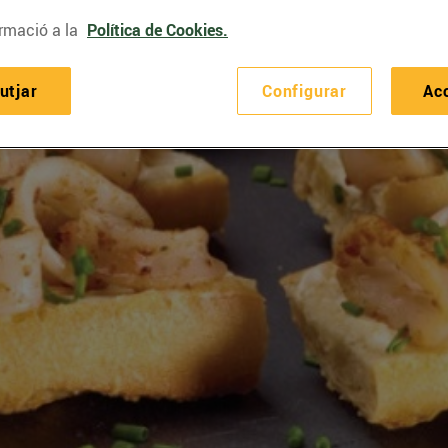
rmació a la
Política de Cookies.
utjar
Configurar
Ac