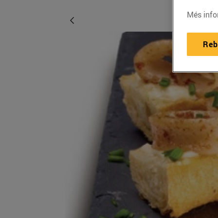
Més info
Reb