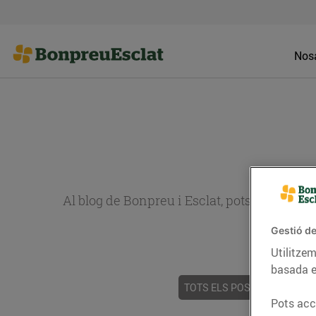
Nosa
Al blog de Bonpreu i Esclat, pots trobar re
Gestió de
Utilitzem
basada e
TOTS ELS POSTS
ACTUALI
Pots acce