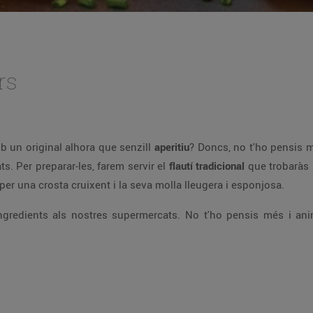
rs
b un original alhora que senzill
aperitiu
? Doncs, no t'ho pensis 
s. Per preparar-les, farem servir el
flautí tradicional
que trobaràs 
er una crosta cruixent i la seva molla lleugera i esponjosa.
'ingredients als nostres supermercats. No t'ho pensis més i an