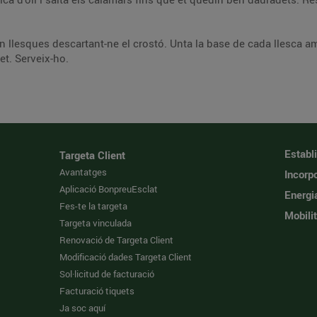
o en llesques descartant-ne el crostó. Unta la base de cada llesca a
et. Serveix-ho.
Establ
Targeta Client
Avantatges
Incorpo
Aplicació BonpreuEsclat
Energi
Fes-te la targeta
Mobilit
Targeta vinculada
Renovació de Targeta Client
Modificació dades Targeta Client
Sol·licitud de facturació
Facturació tiquets
Ja soc aquí