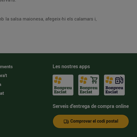
mb la salsa maionesa, afegeix-hi els calamars i,
Les nostres apps
iments
ra't
a
at
Serveis d'entrega de compra online
Comprovar el codi postal