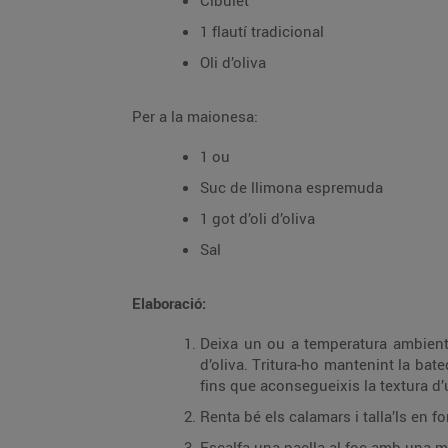
Cibulet
1 flautí tradicional
Oli d’oliva
Per a la maionesa:
1 ou
Suc de llimona espremuda
1 got d’oli d’oliva
Sal
Elaboració:
Deixa un ou a temperatura ambient i
d’oliva. Tritura-ho mantenint la ba
fins que aconsegueixis la textura d’
Renta bé els calamars i talla’ls en f
Escalfa una paella al foc amb una mi