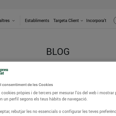
ltres
Establiments
Targeta Client
Incorpora't
BLOG
ceptes, consells nutricionals, informació d’actualitat
del nostre territori i molts altres temes.
l consentiment de les Cookies
 cookies pròpies i de tercers per mesurar l’ús del web i mostrar 
n un perfil segons els teus hàbits de navegació.
TAT
CONSELLS I HÀBITS SALUDABLES
ENERGIA
GASTRONOMIA
ptar, rebutjar les no essencials o configurar les teves preferènc