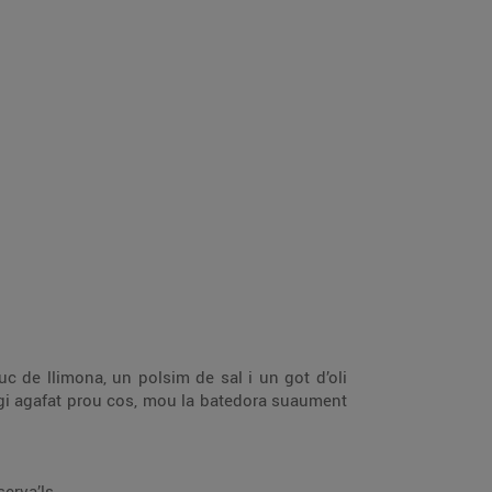
uc de llimona, un polsim de sal i un got d’oli
agi agafat prou cos, mou la batedora suaument
erva’ls.