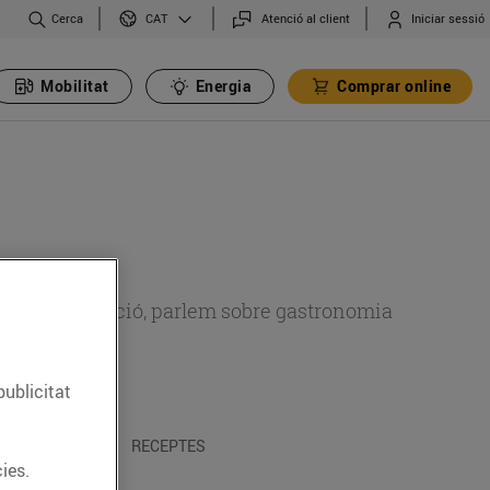
Cerca
Atenció al client
Iniciar sessió
CAT
Mobilitat
Energia
Comprar online
 sobre alimentació, parlem sobre gastronomia
publicitat
 I TRADICIONS
RECEPTES
ies.