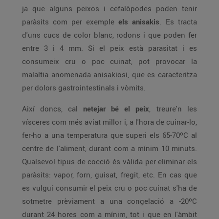
ja que alguns peixos i cefalòpodes poden tenir
paràsits com per exemple
els anisakis
. Es tracta
d'uns cucs de color blanc, rodons i que poden fer
entre 3 i 4 mm. Si el peix està parasitat i es
consumeix cru o poc cuinat, pot provocar la
malaltia anomenada anisakiosi, que es caracteritza
per dolors gastrointestinals i vòmits.
Així doncs, cal
netejar bé el peix
, treure'n les
vísceres com més aviat millor i, a l'hora de cuinar-lo,
fer-ho a una temperatura que superi els 65-70ºC al
centre de l'aliment, durant com a mínim 10 minuts.
Qualsevol tipus de cocció és vàlida per eliminar els
paràsits: vapor, forn, guisat, fregit, etc. En cas que
es vulgui consumir el peix cru o poc cuinat s'ha de
sotmetre prèviament a una congelació a -20ºC
durant 24 hores com a mínim, tot i que en l'àmbit