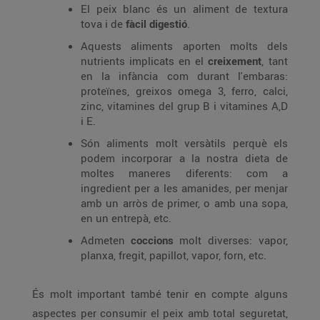
El peix blanc és un aliment de textura
tova i de
fàcil digestió
.
Aquests aliments aporten molts dels
nutrients implicats en el
creixement
, tant
en la infància com durant l'embaras:
proteïnes, greixos omega 3, ferro, calci,
zinc, vitamines del grup B i vitamines A,D
i E.
Són aliments molt versàtils perquè els
podem incorporar a la nostra dieta de
moltes maneres diferents: com a
ingredient per a les amanides, per menjar
amb un arròs de primer, o amb una sopa,
en un entrepà, etc.
Admeten
coccions
molt diverses: vapor,
planxa, fregit, papillot, vapor, forn, etc.
És molt important també tenir en compte alguns
aspectes per consumir el peix amb total seguretat,