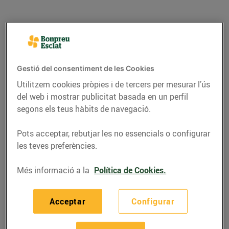
Gestió del consentiment de les Cookies
Utilitzem cookies pròpies i de tercers per mesurar l’ús
del web i mostrar publicitat basada en un perfil
segons els teus hàbits de navegació.
Pots acceptar, rebutjar les no essencials o configurar
les teves preferències.
CONSELLS I HÀBITS SALUDABLES
Beneficis de consumir
Més informació a la
Política de Cookies.
peix i marisc
Acceptar
Configurar
03/de febrer/2017