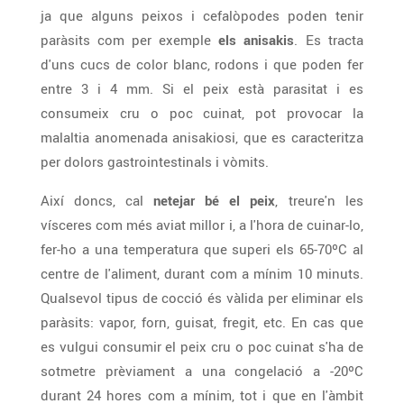
ja que alguns peixos i cefalòpodes poden tenir
paràsits com per exemple
els anisakis
. Es tracta
d'uns cucs de color blanc, rodons i que poden fer
entre 3 i 4 mm. Si el peix està parasitat i es
consumeix cru o poc cuinat, pot provocar la
malaltia anomenada anisakiosi, que es caracteritza
per dolors gastrointestinals i vòmits.
Així doncs, cal
netejar bé el peix
, treure'n les
vísceres com més aviat millor i, a l'hora de cuinar-lo,
fer-ho a una temperatura que superi els 65-70ºC al
centre de l'aliment, durant com a mínim 10 minuts.
Qualsevol tipus de cocció és vàlida per eliminar els
paràsits: vapor, forn, guisat, fregit, etc. En cas que
es vulgui consumir el peix cru o poc cuinat s'ha de
sotmetre prèviament a una congelació a -20ºC
durant 24 hores com a mínim, tot i que en l'àmbit