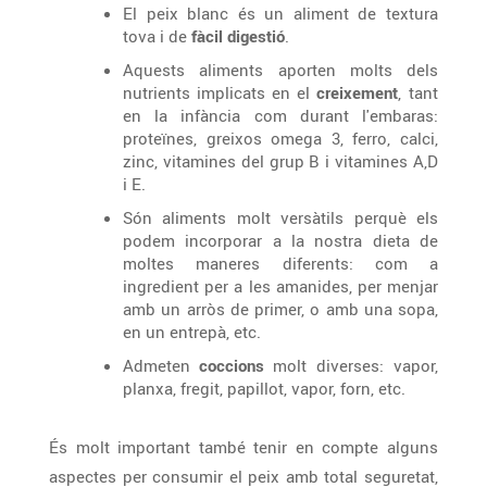
El peix blanc és un aliment de textura
tova i de
fàcil digestió
.
Aquests aliments aporten molts dels
nutrients implicats en el
creixement
, tant
en la infància com durant l'embaras:
proteïnes, greixos omega 3, ferro, calci,
zinc, vitamines del grup B i vitamines A,D
i E.
Són aliments molt versàtils perquè els
podem incorporar a la nostra dieta de
moltes maneres diferents: com a
ingredient per a les amanides, per menjar
amb un arròs de primer, o amb una sopa,
en un entrepà, etc.
Admeten
coccions
molt diverses: vapor,
planxa, fregit, papillot, vapor, forn, etc.
És molt important també tenir en compte alguns
aspectes per consumir el peix amb total seguretat,