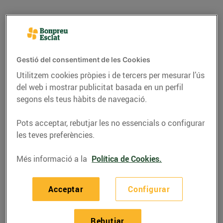
Gestió del consentiment de les Cookies
Utilitzem cookies pròpies i de tercers per mesurar l’ús
del web i mostrar publicitat basada en un perfil
segons els teus hàbits de navegació.
Pots acceptar, rebutjar les no essencials o configurar
les teves preferències.
RECEPTES
Més informació a la
Política de Cookies.
Boles de formatge de
cabra farcides de
Acceptar
Configurar
codonyat, fruita seca i
herbes aromàtiques
Rebutjar