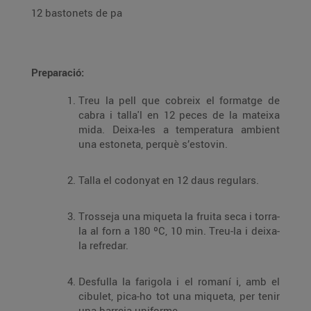
12 bastonets de pa
Preparació:
Treu la pell que cobreix el formatge de
cabra i talla'l en 12 peces de la mateixa
mida. Deixa-les a temperatura ambient
una estoneta, perquè s’estovin.
Talla el codonyat en 12 daus regulars.
Trosseja una miqueta la fruita seca i torra-
la al forn a 180 ºC, 10 min. Treu-la i deixa-
la refredar.
Desfulla la farigola i el romaní i, amb el
cibulet, pica-ho tot una miqueta, per tenir
una barreja uniforme.