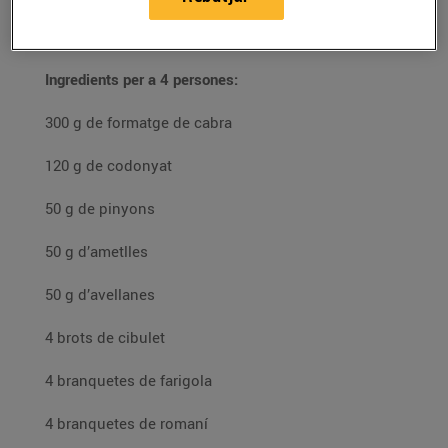
21/d’octubre/2020
Ingredients per a 4 persones:
300 g de formatge de cabra
120 g de codonyat
50 g de pinyons
50 g d’ametlles
50 g d’avellanes
4 brots de cibulet
4 branquetes de farigola
4 branquetes de romaní