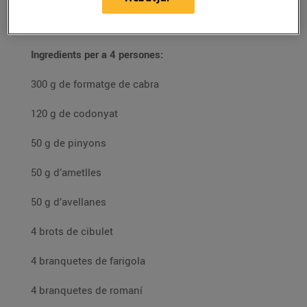
21/d’octubre/2020
Ingredients per a 4 persones:
300 g de formatge de cabra
120 g de codonyat
50 g de pinyons
50 g d’ametlles
50 g d’avellanes
4 brots de cibulet
4 branquetes de farigola
4 branquetes de romaní