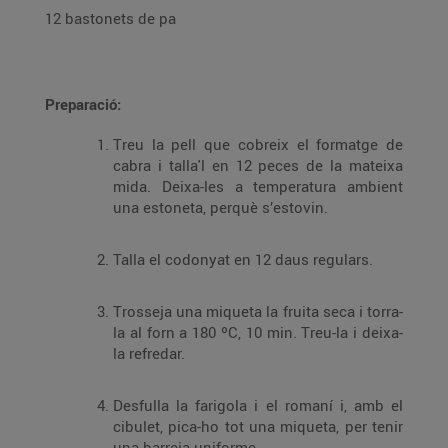
12 bastonets de pa
Preparació:
Treu la pell que cobreix el formatge de
cabra i talla'l en 12 peces de la mateixa
mida. Deixa-les a temperatura ambient
una estoneta, perquè s’estovin.
Talla el codonyat en 12 daus regulars.
Trosseja una miqueta la fruita seca i torra-
la al forn a 180 ºC, 10 min. Treu-la i deixa-
la refredar.
Desfulla la farigola i el romaní i, amb el
cibulet, pica-ho tot una miqueta, per tenir
una barreja uniforme.