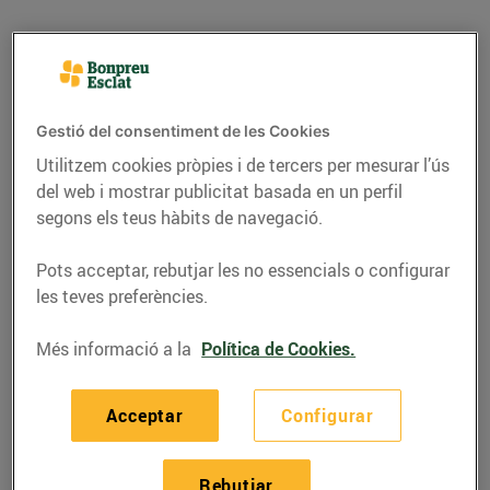
Gestió del consentiment de les Cookies
Utilitzem cookies pròpies i de tercers per mesurar l’ús
del web i mostrar publicitat basada en un perfil
segons els teus hàbits de navegació.
Pots acceptar, rebutjar les no essencials o configurar
les teves preferències.
RECEPTES
Més informació a la
Política de Cookies.
Boles de formatge de
cabra farcides de
Acceptar
Configurar
codonyat, fruita seca i
herbes aromàtiques
Rebutjar