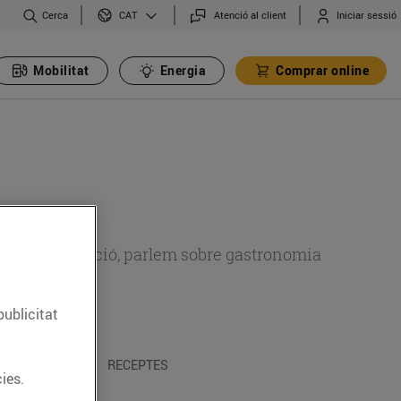
Cerca
Atenció al client
Iniciar sessió
CAT
Mobilitat
Energia
Comprar online
 sobre alimentació, parlem sobre gastronomia
publicitat
 I TRADICIONS
RECEPTES
ies.