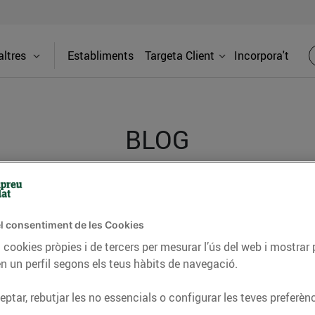
ltres
Establiments
Targeta Client
Incorpora't
BLOG
ceptes, consells nutricionals, informació d’actualitat
del nostre territori i molts altres temes.
l consentiment de les Cookies
 cookies pròpies i de tercers per mesurar l’ús del web i mostrar 
n un perfil segons els teus hàbits de navegació.
TAT
CONSELLS I HÀBITS SALUDABLES
ENERGIA
GASTRONOMIA
ptar, rebutjar les no essencials o configurar les teves preferènc