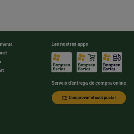
Les nostres apps
iments
ra't
a
at
Serveis d'entrega de compra online
Comprovar el codi postal