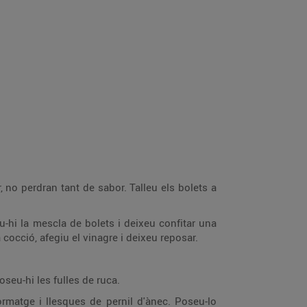
 no perdran tant de sabor. Talleu els bolets a
u-hi la mescla de bolets i deixeu confitar una
a cocció, afegiu el vinagre i deixeu reposar.
seu-hi les fulles de ruca.
ormatge i llesques de pernil d'ànec. Poseu-lo