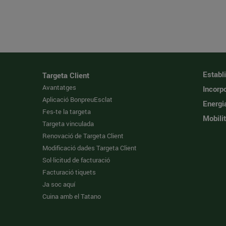
Establ
Targeta Client
Avantatges
Incorpo
Aplicació BonpreuEsclat
Energi
Fes-te la targeta
Mobilit
Targeta vinculada
Renovació de Targeta Client
Modificació dades Targeta Client
Sol·licitud de facturació
Facturació tiquets
Ja soc aquí
Cuina amb el Tatano