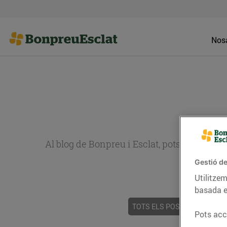
Nosa
Al blog de Bonpreu i Esclat, pots trobar re
Gestió de
Utilitzem
basada e
TOTS ELS POSTS
ACTUALI
Pots acce