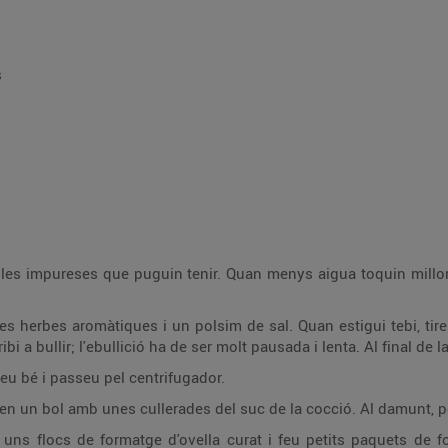
s
s les impureses que puguin tenir. Quan menys aigua toquin millor,
es herbes aromàtiques i un polsim de sal. Quan estigui tebi, tire
 a bullir; l'ebullició ha de ser molt pausada i lenta. Al final de l
eu bé i passeu pel centrifugador.
 en un bol amb unes cullerades del suc de la cocció. Al damunt, po
 uns flocs de formatge d'ovella curat i feu petits paquets de f