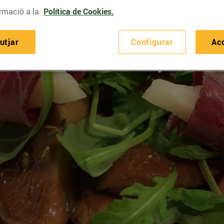
rmació a la
Política de Cookies.
utjar
Configurar
Ac