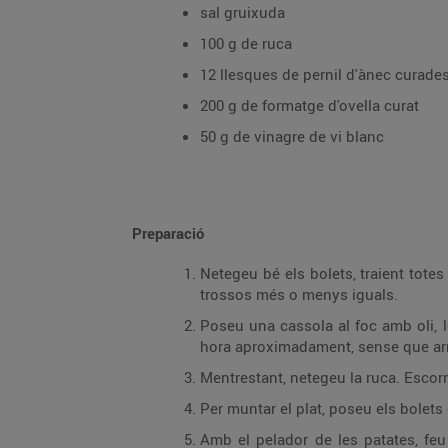
sal gruixuda
100 g de ruca
12 llesques de pernil d'ànec curade
200 g de formatge d'ovella curat
50 g de vinagre de vi blanc
Preparació
Netegeu bé els bolets, traient tote
trossos més o menys iguals.
Poseu una cassola al foc amb oli, l
hora aproximadament, sense que arribi
Mentrestant, netegeu la ruca. Escorr
Per muntar el plat, poseu els bolets
Amb el pelador de les patates, feu