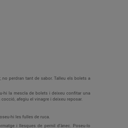
 no perdran tant de sabor. Talleu els bolets a
u-hi la mescla de bolets i deixeu confitar una
a cocció, afegiu el vinagre i deixeu reposar.
seu-hi les fulles de ruca.
ormatge i llesques de pernil d'ànec. Poseu-lo