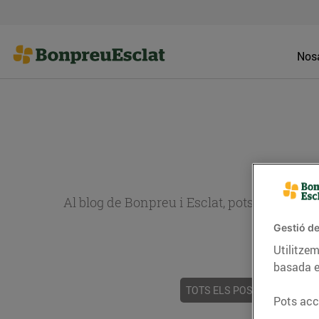
Nosa
Al blog de Bonpreu i Esclat, pots trobar re
Gestió de
Utilitzem
basada e
TOTS ELS POSTS
ACTUALI
Pots acce