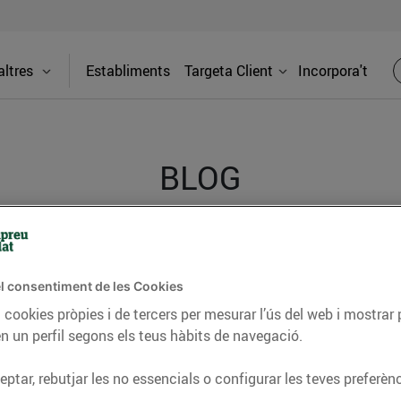
ltres
Establiments
Targeta Client
Incorpora't
BLOG
ceptes, consells nutricionals, informació d’actualitat
del nostre territori i molts altres temes.
l consentiment de les Cookies
 cookies pròpies i de tercers per mesurar l’ús del web i mostrar 
n un perfil segons els teus hàbits de navegació.
TAT
CONSELLS I HÀBITS SALUDABLES
ENERGIA
GASTRONOMIA
ptar, rebutjar les no essencials o configurar les teves preferènc