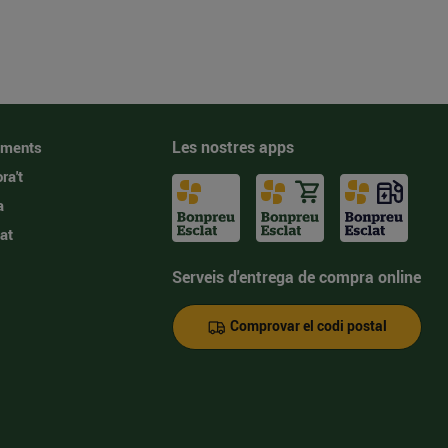
Les nostres apps
iments
ra't
a
at
Serveis d'entrega de compra online
Comprovar el codi postal