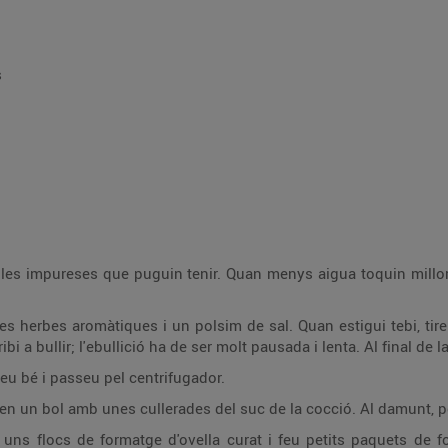
s
s les impureses que puguin tenir. Quan menys aigua toquin millor,
es herbes aromàtiques i un polsim de sal. Quan estigui tebi, tire
 a bullir; l'ebullició ha de ser molt pausada i lenta. Al final de l
eu bé i passeu pel centrifugador.
 en un bol amb unes cullerades del suc de la cocció. Al damunt, po
 uns flocs de formatge d'ovella curat i feu petits paquets de f