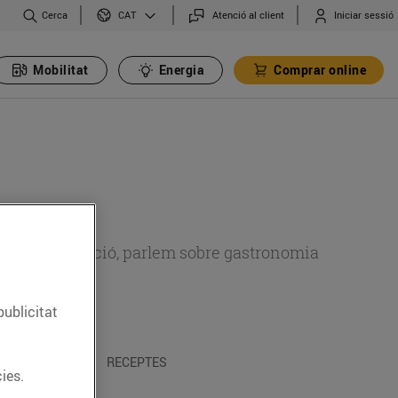
Cerca
Atenció al client
Iniciar sessió
CAT
Mobilitat
Energia
Comprar online
 sobre alimentació, parlem sobre gastronomia
publicitat
 I TRADICIONS
RECEPTES
ies.