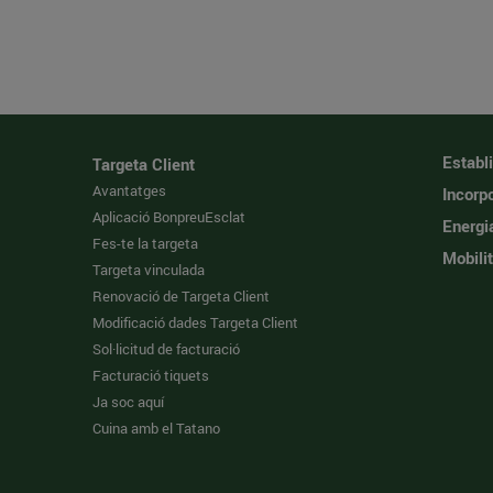
Establ
Targeta Client
Avantatges
Incorpo
Aplicació BonpreuEsclat
Energi
Fes-te la targeta
Mobilit
Targeta vinculada
Renovació de Targeta Client
Modificació dades Targeta Client
Sol·licitud de facturació
Facturació tiquets
Ja soc aquí
Cuina amb el Tatano