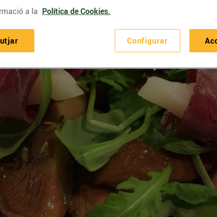
rmació a la
Política de Cookies.
utjar
Configurar
Ac