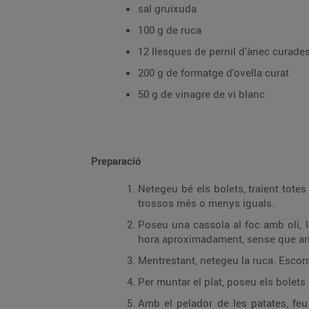
sal gruixuda
100 g de ruca
12 llesques de pernil d'ànec curade
200 g de formatge d'ovella curat
50 g de vinagre de vi blanc
Preparació
Netegeu bé els bolets, traient tote
trossos més o menys iguals.
Poseu una cassola al foc amb oli, l
hora aproximadament, sense que arribi
Mentrestant, netegeu la ruca. Escorr
Per muntar el plat, poseu els bolets
Amb el pelador de les patates, feu