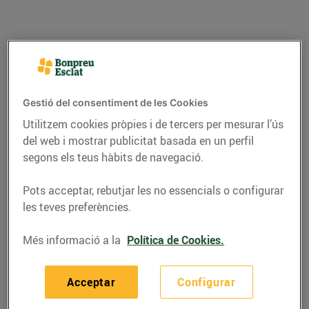
Gestió del consentiment de les Cookies
Utilitzem cookies pròpies i de tercers per mesurar l’ús
del web i mostrar publicitat basada en un perfil
segons els teus hàbits de navegació.
Pots acceptar, rebutjar les no essencials o configurar
ACTUALITAT
les teves preferències.
Bon Preu és escollit
Més informació a la
Política de Cookies.
com la millor cadena
de supermercats
Acceptar
Configurar
regionals