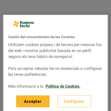
Gestió del consentiment de les Cookies
Utilitzem cookies pròpies i de tercers per mesurar l’ús
del web i mostrar publicitat basada en un perfil
segons els teus hàbits de navegació.
Pots acceptar, rebutjar les no essencials o configurar
ACTUALITAT
les teves preferències.
Bon Preu és escollit
Més informació a la
Política de Cookies.
com la millor cadena
de supermercats
Acceptar
Configurar
regionals