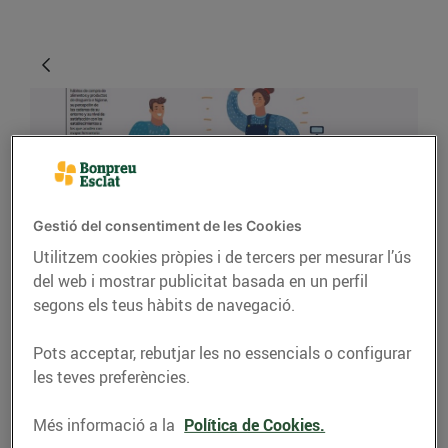
Gestió del consentiment de les Cookies
Utilitzem cookies pròpies i de tercers per mesurar l’ús
del web i mostrar publicitat basada en un perfil
ACTUALITAT
segons els teus hàbits de navegació.
Bonpreu i Esclat, la
Pots acceptar, rebutjar les no essencials o configurar
millor cadena de
les teves preferències.
supermercats de 2018
Més informació a la
Política de Cookies.
07/de febrer/2019