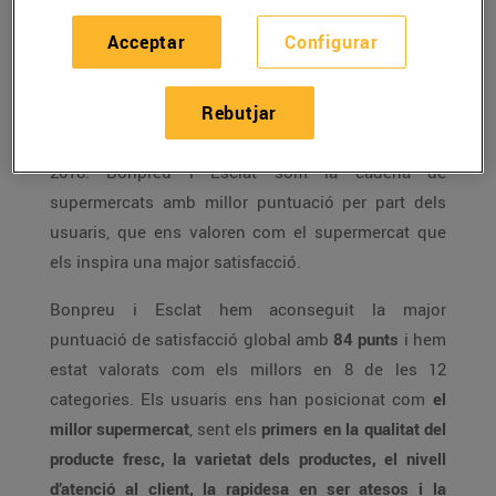
Acceptar
Configurar
L’Organització de Consumidors i Usuaris (OCU) ha
publicat aquesta setmana els resultats de
Rebutjar
l’enquesta de satisfacció dels usuaris amb les
puntuacions globals pels supermercats de l’any
2018. Bonpreu i Esclat som la cadena de
supermercats amb millor puntuació per part dels
usuaris, que ens valoren com el supermercat que
els inspira una major satisfacció.
Bonpreu i Esclat hem aconseguit la major
puntuació de satisfacció global amb
84 punts
i hem
estat valorats com els millors en 8 de les 12
categories. Els usuaris ens han posicionat com
el
millor supermercat
, sent els
primers en la qualitat del
producte fresc, la varietat dels productes, el nivell
d’atenció al client, la rapidesa en ser atesos i la