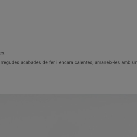
es.
maneix-les amb un bon raig d’oli d’oliva i acompanya-les amb la