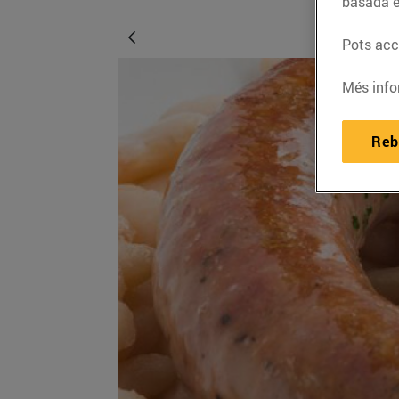
basada e
Pots acce
Més info
Reb