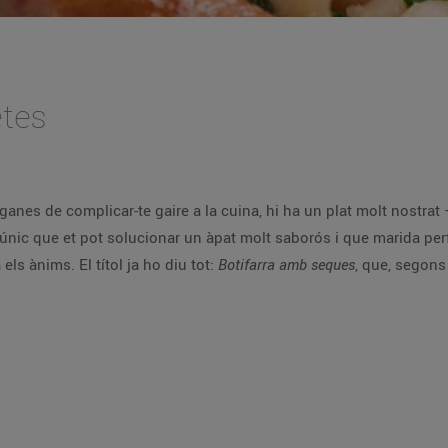
tes
nostrat —imprescindible en el receptari català— molt
 pot solucionar un àpat molt saborós i que marida perfectament amb una cançó ben divertida del
grup de pop-rock català Obeses que t'aixecarà els ànims. El títol ja ho diu tot:
Botifarra amb seques