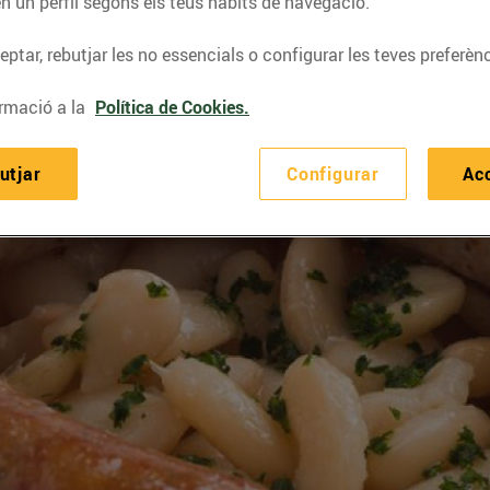
n un perfil segons els teus hàbits de navegació.
ptar, rebutjar les no essencials o configurar les teves preferènc
rmació a la
Política de Cookies.
utjar
Configurar
Ac