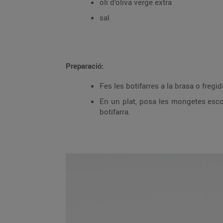
oli d’oliva verge extra
sal
Preparació:
Fes les botifarres a la brasa o fregid
En un plat, posa les mongetes escorregudes acabades de fer i encara calentes, a
botifarra.