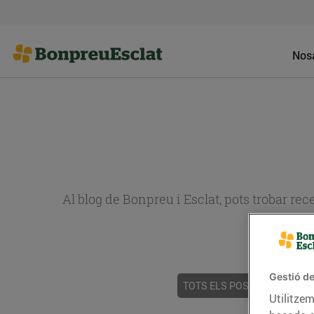
Nosa
Al blog de Bonpreu i Esclat, pots trobar re
Gestió de
TOTS ELS POSTS
ACTUALI
Utilitzem