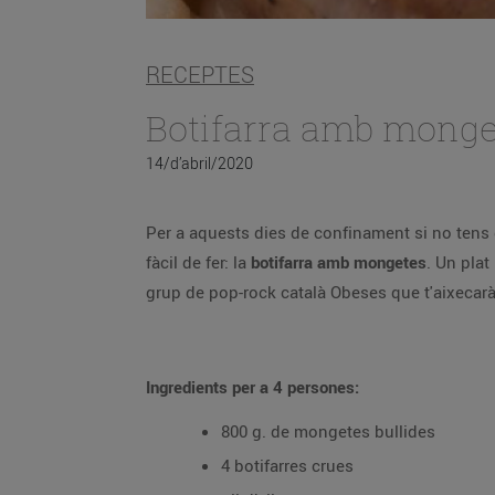
RECEPTES
Botifarra amb monge
14/d’abril/2020
Per a aquests dies de confinament si no tens ganes de complicar-te gaire a la cuina, hi ha un plat molt 
fàcil de fer: la
botifarra amb mongetes
. Un plat únic que et
Ingredients per a 4 persones:
800 g. de mongetes bullides
4 botifarres crues