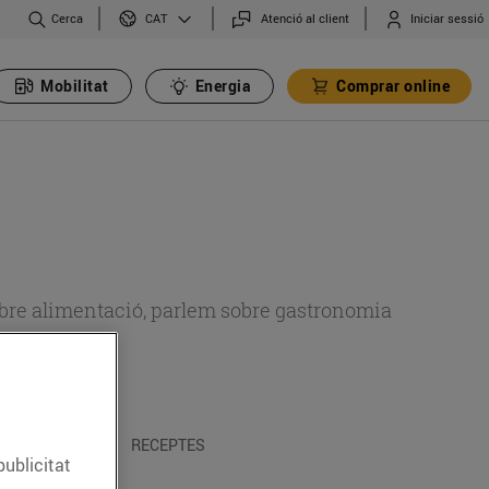
Cerca
Atenció al client
Iniciar sessió
CAT
Mobilitat
Energia
Comprar online
 sobre alimentació, parlem sobre gastronomia
 I TRADICIONS
RECEPTES
publicitat