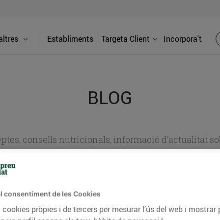
ltres
Establiments
Targeta Client
Incorpora't
BLOG
ceptes, consells nutricionals, informació d’actualitat
del nostre territori i molts altres temes.
l consentiment de les Cookies
TAT
CONSELLS I HÀBITS SALUDABLES
ENERGIA
GASTRONOMIA
 cookies pròpies i de tercers per mesurar l’ús del web i mostrar 