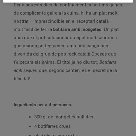
Per a aquests dies de confinament si no tens ganes
de complicar-te gaire a la cuina, hi ha un plat molt
nostrat —imprescindible en el receptari català—
molt fàcil de fer: la
botifarra amb mongetes
. Un plat
únic que et pot solucionar un àpat molt saborós i
que marida perfectament amb una cançó ben
divertida del grup de pop-rock català Obeses que
t'aixecarà els ànims. El títol ja ho diu tot:
Botifarra
amb seques
, que, segons canten, és el secret de la
felicitat!
Ingredients per a 4 persones:
800 g. de mongetes bullides
4 botifarres crues
oli d’oliva verge extra