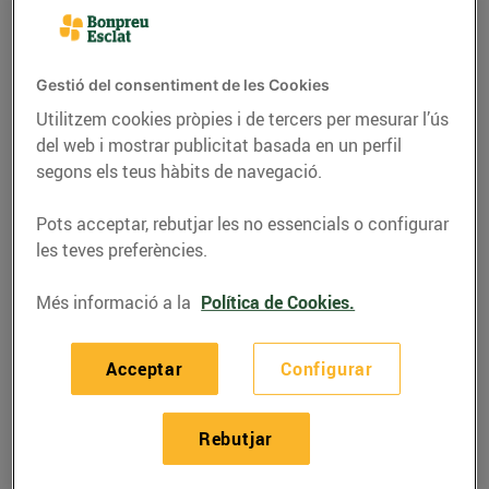
Gestió del consentiment de les Cookies
Utilitzem cookies pròpies i de tercers per mesurar l’ús
del web i mostrar publicitat basada en un perfil
segons els teus hàbits de navegació.
Pots acceptar, rebutjar les no essencials o configurar
les teves preferències.
Més informació a la
Política de Cookies.
RECEPTES
Botifarra amb
Acceptar
Configurar
mongetes
Rebutjar
14/d’abril/2020