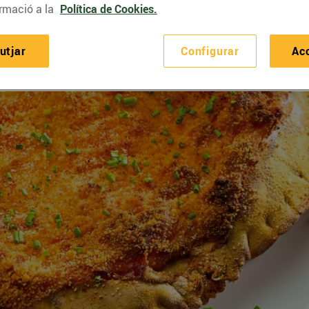
rmació a la
Política de Cookies.
utjar
Configurar
Ac