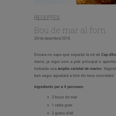
RECEPTES
Bou de mar al forn
29/de desembre/2016
Encara no saps què soparàs la nit de
Cap d'A
menú, ja sigui com a plat principal o aperiti
trobaràs una
àmplia varietat de marisc
: llagos
ben segur agradarà a tots els teus convidats!
Ingredients per a 4 persones
:
2 bous de mar
1 ceba gran
2 grans d’all