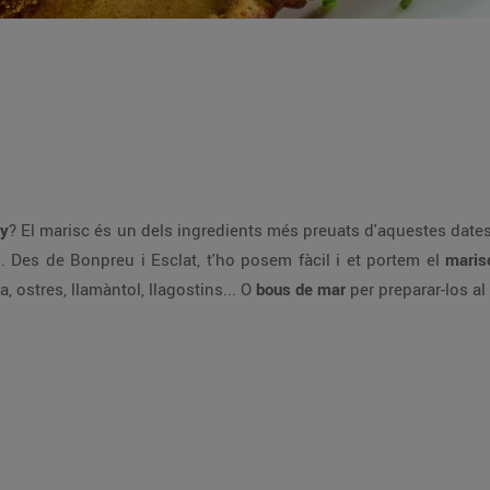
ny
? El marisc és un dels ingredients més preuats d'aquestes dates; s
u. Des de Bonpreu i Esclat, t'ho posem fàcil i et portem el
maris
ta, ostres, llamàntol, llagostins... O
bous de mar
per preparar-los a