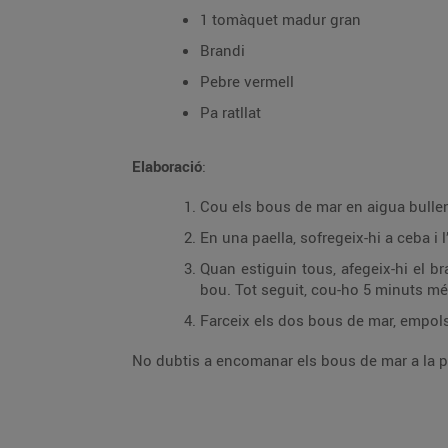
1 tomàquet madur gran
Brandi
Pebre vermell
Pa ratllat
Elaboració
:
Cou els bous de mar en aigua bullent 
En una paella, sofregeix-hi a ceba i l’
Quan estiguin tous, afegeix-hi el br
bou. Tot seguit, cou-ho 5 minuts mé
Farceix els dos bous de mar, empolsa’
No dubtis a encomanar els bous de mar a la peix