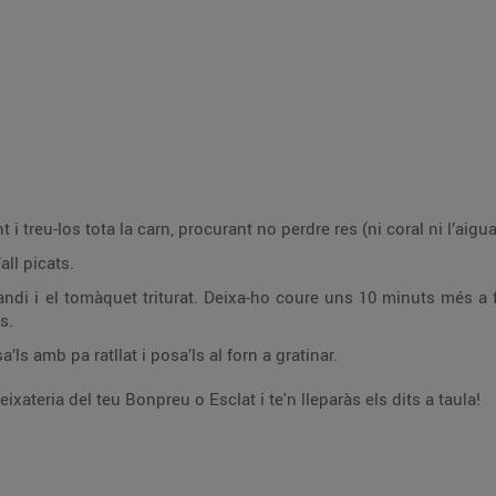
i treu-los tota la carn, procurant no perdre res (ni coral ni l’aigu
all picats.
andi i el tomàquet triturat. Deixa-ho coure uns 10 minuts més a f
s.
ls amb pa ratllat i posa’ls al forn a gratinar.
ateria del teu Bonpreu o Esclat i te'n lleparàs els dits a taula!