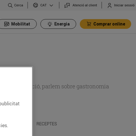
Cerca
Atenció al client
Iniciar sessió
CAT
Mobilitat
Energia
Comprar online
 sobre alimentació, parlem sobre gastronomia
publicitat
 I TRADICIONS
RECEPTES
ies.