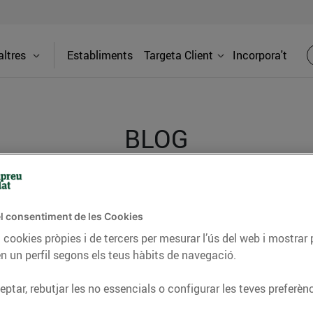
ltres
Establiments
Targeta Client
Incorpora't
BLOG
ceptes, consells nutricionals, informació d’actualitat
l consentiment de les Cookies
del nostre territori i molts altres temes.
 cookies pròpies i de tercers per mesurar l’ús del web i mostrar 
n un perfil segons els teus hàbits de navegació.
TAT
CONSELLS I HÀBITS SALUDABLES
ENERGIA
GASTRONOMIA
ptar, rebutjar les no essencials o configurar les teves preferènc