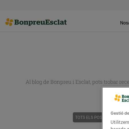
Nosa
Al blog de Bonpreu i Esclat, pots trobar re
Gestió de
TOTS ELS POSTS
ACTUALI
Utilitzem
basada e