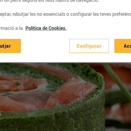
ptar, rebutjar les no essencials o configurar les teves preferènc
rmació a la
Política de Cookies.
utjar
Configurar
Ac