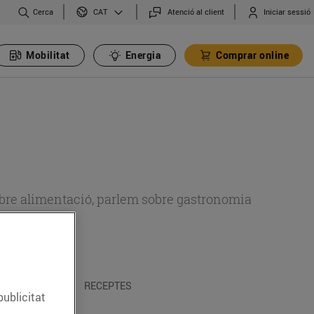
Cerca
Atenció al client
Iniciar sessió
CAT
Mobilitat
Energia
Comprar online
 sobre alimentació, parlem sobre gastronomia
 I TRADICIONS
RECEPTES
publicitat