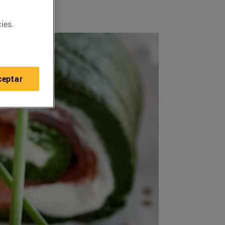
ies.
ceptar