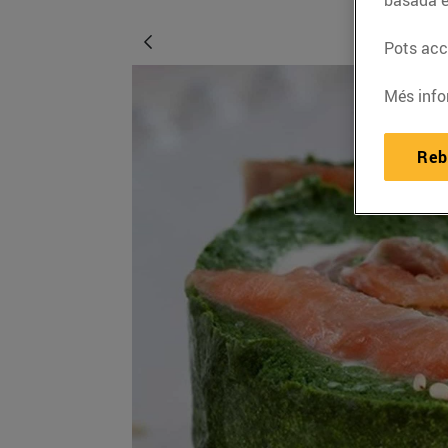
Pots acce
Més info
Reb