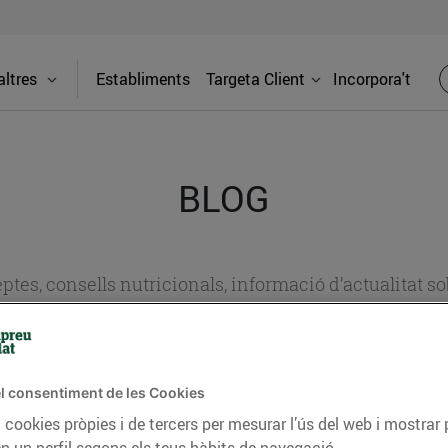
ltres
Establiments
Targeta Client
Incorpora't
BLOG
ceptes, consells nutricionals, informació d’actualitat
del nostre territori i molts altres temes.
l consentiment de les Cookies
TAT
CONSELLS I HÀBITS SALUDABLES
ENERGIA
GASTRONOMIA
 cookies pròpies i de tercers per mesurar l’ús del web i mostrar 
n un perfil segons els teus hàbits de navegació.