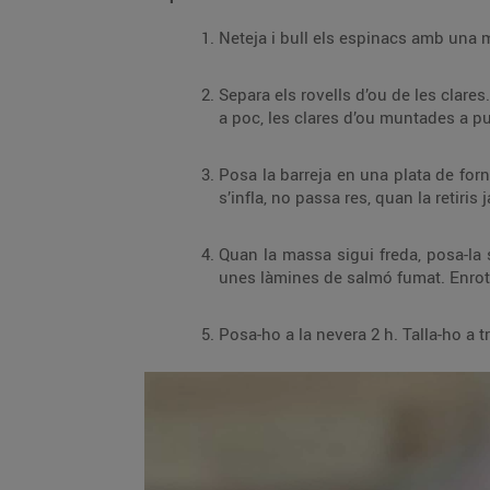
Separa els rovells d’ou de les clares. En un bol, barreja, amb la trituradora elèctrica, el
Posa la barreja en una plata de forn, grossa i plana, folrada amb paper antiadher
Quan la massa sigui freda, posa-la sobre el marbre de la cuina, damunt d’un pape