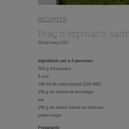
RECEPTES
Braç d'espinacs, sal
30/de març/2021
Ingredients per a 4 persones:
500 g d’espinacs
5 ous
100 ml de nata líquida (32% MG)
250 g de crema de formatge
sal
200 g de salmó fumat en làmines
pebre negre
Preparació: