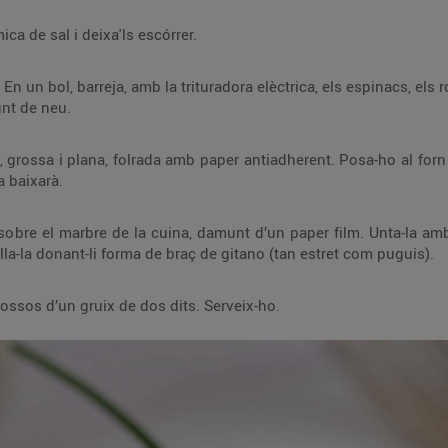
Neteja i bull els espinacs amb una mica de sal i deixa'ls escórrer.
s espinacs, els rovells, la nata, sal i pebre. Vés afegint-hi, a poc
a poc, les clares d’ou muntades a punt de neu.
ent. Posa-ho al forn a 180 ºC i deixa-ho coure 20 min. Si la massa
s’infla, no passa res, quan la retiris ja baixarà.
r film. Unta-la amb crema de formatge i distribueix-hi per sobre
unes làmines de salmó fumat. Enrotlla-la donant-li forma de braç de gitano (tan estret com puguis).
Posa-ho a la nevera 2 h. Talla-ho a trossos d’un gruix de dos dits. Serveix-ho.