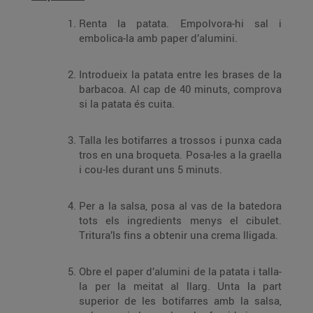
Renta la patata. Empolvora-hi sal i
embolica-la amb paper d’alumini.
Introdueix la patata entre les brases de la
barbacoa. Al cap de 40 minuts, comprova
si la patata és cuita.
Talla les botifarres a trossos i punxa cada
tros en una broqueta. Posa-les a la graella
i cou-les durant uns 5 minuts.
Per a la salsa, posa al vas de la batedora
tots els ingredients menys el cibulet.
Tritura’ls fins a obtenir una crema lligada.
Obre el paper d’alumini de la patata i talla-
la per la meitat al llarg. Unta la part
superior de les botifarres amb la salsa,