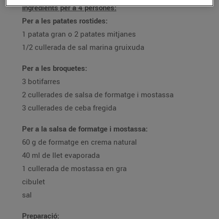
Ingredients per a 4 persones:
Per a les patates rostides:
1 patata gran o 2 patates mitjanes
1/2 cullerada de sal marina gruixuda
Per a les broquetes:
3 botifarres
2 cullerades de salsa de formatge i mostassa
3 cullerades de ceba fregida
Per a la salsa de formatge i mostassa:
60 g de formatge en crema natural
40 ml de llet evaporada
1 cullerada de mostassa en gra
cibulet
sal
Preparació: