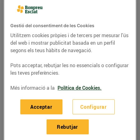
Gestió del consentiment de les Cookies
Utilitzem cookies pròpies i de tercers per mesurar l’ús
del web i mostrar publicitat basada en un perfil
segons els teus hàbits de navegació.
Pots acceptar, rebutjar les no essencials o configurar
les teves preferències.
Més informació a la
Política de Cookies.
RECEPTES
Broqueta de botifarra
Acceptar
Configurar
amb patata rostida
25/de maig/2021
Rebutjar