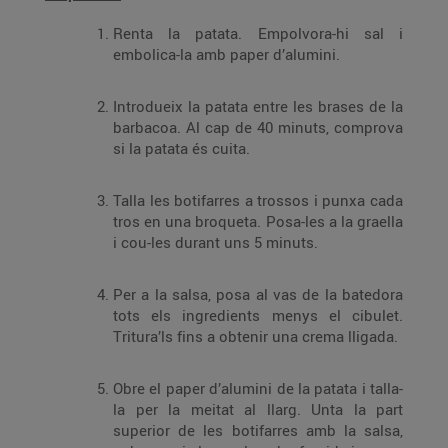
Renta la patata. Empolvora-hi sal i
embolica-la amb paper d’alumini.
Introdueix la patata entre les brases de la
barbacoa. Al cap de 40 minuts, comprova
si la patata és cuita.
Talla les botifarres a trossos i punxa cada
tros en una broqueta. Posa-les a la graella
i cou-les durant uns 5 minuts.
Per a la salsa, posa al vas de la batedora
tots els ingredients menys el cibulet.
Tritura’ls fins a obtenir una crema lligada.
Obre el paper d’alumini de la patata i talla-
la per la meitat al llarg. Unta la part
superior de les botifarres amb la salsa,