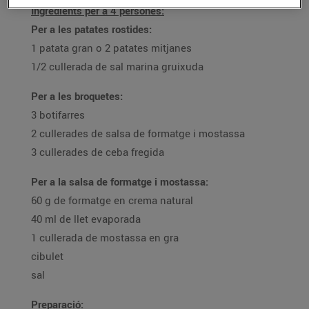
Ingredients per a 4 persones:
Per a les patates rostides:
1 patata gran o 2 patates mitjanes
1/2 cullerada de sal marina gruixuda
Per a les broquetes:
3 botifarres
2 cullerades de salsa de formatge i mostassa
3 cullerades de ceba fregida
Per a la salsa de formatge i mostassa:
60 g de formatge en crema natural
40 ml de llet evaporada
1 cullerada de mostassa en gra
cibulet
sal
Preparació: