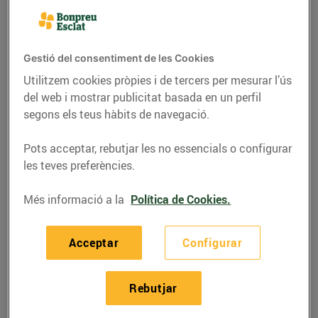
Gestió del consentiment de les Cookies
Utilitzem cookies pròpies i de tercers per mesurar l’ús
del web i mostrar publicitat basada en un perfil
segons els teus hàbits de navegació.
Pots acceptar, rebutjar les no essencials o configurar
les teves preferències.
Més informació a la
Política de Cookies.
RECEPTES
Broqueta de botifarra
Acceptar
Configurar
amb patata rostida
25/de maig/2021
Rebutjar