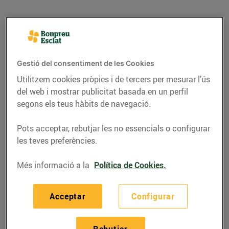
Gestió del consentiment de les Cookies
Utilitzem cookies pròpies i de tercers per mesurar l’ús
del web i mostrar publicitat basada en un perfil
segons els teus hàbits de navegació.
Pots acceptar, rebutjar les no essencials o configurar
les teves preferències.
RECEPTES
Més informació a la
Política de Cookies.
Bunyols de Pernil Ibèric
i Formatge de Cabra
Acceptar
Configurar
Per a 4 persones