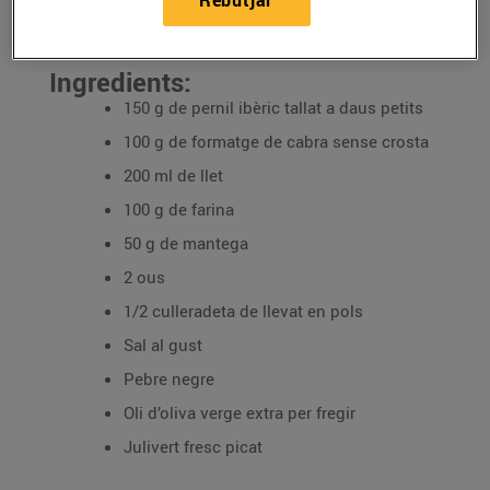
Rebutjar
31/d’octubre/2024
Ingredients:
150 g de pernil ibèric tallat a daus petits
100 g de formatge de cabra sense crosta
200 ml de llet
100 g de farina
50 g de mantega
2 ous
1/2 culleradeta de llevat en pols
Sal al gust
Pebre negre
Oli d’oliva verge extra per fregir
Julivert fresc picat