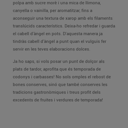
polpa amb sucre morè i una mica de llimona,
canyella o vainilla, per aromatitzar, fins a
aconseguir una textura de xarop amb els filaments
translúcids característics. Deixa-ho refredar i guarda
el cabell d'àngel en pots. D'aquesta manera ja
tindràs cabell d'àngel a punt quan el vulguis fer
servir en les teves elaboracions dolces.
Ja ho saps, si vols posar un punt de dolçor als
plats de tardor, aprofita que és temporada de
codonys i carbasses! No sols omples el rebost de
bones conserves, sinó que també conserves les
tradicions gastronòmiques i treus profit dels
excedents de fruites i verdures de temporada!