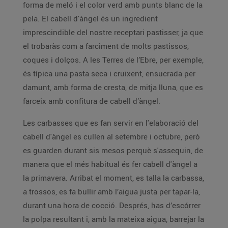
forma de meló i el color verd amb punts blanc de la
pela. El cabell d'àngel és un ingredient
imprescindible del nostre receptari pastisser, ja que
el trobaràs com a farciment de molts pastissos,
coques i dolços. A les Terres de l’Ebre, per exemple,
és típica una pasta seca i cruixent, ensucrada per
damunt, amb forma de cresta, de mitja lluna, que es
farceix amb confitura de cabell d’àngel.
Les carbasses que es fan servir en l'elaboració del
cabell d'àngel es cullen al setembre i octubre, però
es guarden durant sis mesos perquè s'assequin, de
manera que el més habitual és fer cabell d'àngel a
la primavera. Arribat el moment, es talla la carbassa,
a trossos, es fa bullir amb l’aigua justa per tapar-la,
durant una hora de cocció. Després, has d’escórrer
la polpa resultant i, amb la mateixa aigua, barrejar la