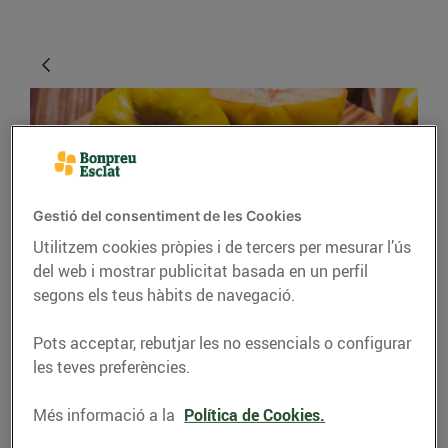
Gestió del consentiment de les Cookies
Utilitzem cookies pròpies i de tercers per mesurar l’ús
del web i mostrar publicitat basada en un perfil
CONSELLS I HÀBITS SALUDABLES
segons els teus hàbits de navegació.
Cabell d’àngel i
Pots acceptar, rebutjar les no essencials o configurar
codonyat, dues grans
les teves preferències.
conserves dolces
Més informació a la
Política de Cookies.
22/d’octubre/2021