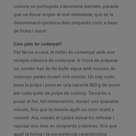
codony en portuguès s'anomena
marmelo
, paraula
que va donar origen al mot
melmelada
, que és la
denominació genèrica dels preparats cuits a base
de fruita i sucre.
Com pots fer codonyat?
Per fer-ne a casa, el millor és començar amb una
recepta clàssica de codonyat. A l'hora de preparar-
ne, només has de fer bullir aigua amb trossos de
codonys pelats durant vint minuts. Un cop cuits,
pesa la polpa i posa en una cassola 800 g de sucre
per cada quilo de polpa de codony. Torna-ho a
posar al foc, tot remenant-ho, durant uns quaranta
minuts, fins que la mescla agafi un color tirant a
vermell. Ara, només et caldrà deixar-ho refredar i
reposar uns dies en recipients o terrines, fins que
agafi la forma i la consistència característica.