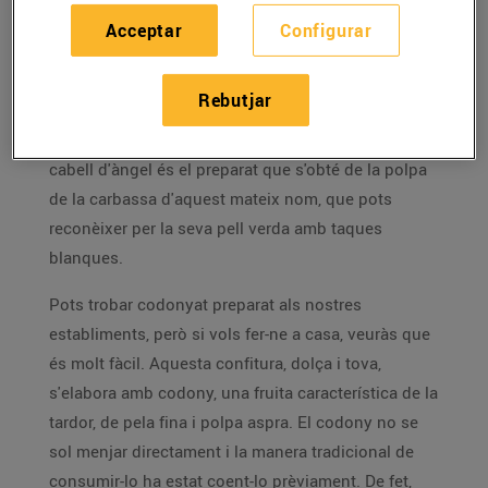
Acceptar
Configurar
Dos preparats dolços, que pots fer a casa, i que
podràs utilitzar en molts plats, no només de
Rebutjar
postres. El codonyat és la confitura feta a partir de
codony, una fruita de temporada, mentre que el
cabell d'àngel és el preparat que s'obté de la polpa
de la carbassa d'aquest mateix nom, que pots
reconèixer per la seva pell verda amb taques
blanques.
Pots trobar codonyat preparat als nostres
establiments, però si vols fer-ne a casa, veuràs que
és molt fàcil. Aquesta confitura, dolça i tova,
s'elabora amb codony, una fruita característica de la
tardor, de pela fina i polpa aspra. El codony no se
sol menjar directament i la manera tradicional de
consumir-lo ha estat coent-lo prèviament. De fet,