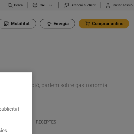
Cerca
Atenció al client
Iniciar sessió
CAT
Mobilitat
Energia
Comprar online
 sobre alimentació, parlem sobre gastronomia
publicitat
 I TRADICIONS
RECEPTES
ies.