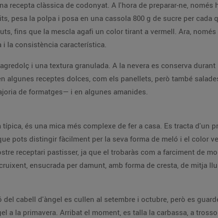
una recepta clàssica de codonyat. A l'hora de preparar-ne, només h
ts, pesa la polpa i posa en una cassola 800 g de sucre per cada 
s, fins que la mescla agafi un color tirant a vermell. Ara, només 
 i la consistència característica.
st agredolç i una textura granulada. A la nevera es conserva dura
 en algunes receptes dolces, com els panellets, però també salade
ajoria de formatges— i en algunes amanides.
va típica, és una mica més complexe de fer a casa. Es tracta d'un 
que pots distingir fàcilment per la seva forma de meló i el color v
stre receptari pastisser, ja que el trobaràs com a farciment de mo
i cruixent, ensucrada per damunt, amb forma de cresta, de mitja ll
ó del cabell d'àngel es cullen al setembre i octubre, però es gua
 a la primavera. Arribat el moment, es talla la carbassa, a trossos,