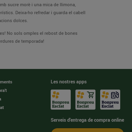
 amb sucre morè i una mica de llimona,
ístics. Deixa-ho refredar i guarda el cabell
racions dolces.
ses! No sols omples el rebost de bones
verdures de temporada!
Les nostres apps
iments
ra't
a
at
Serveis d'entrega de compra online