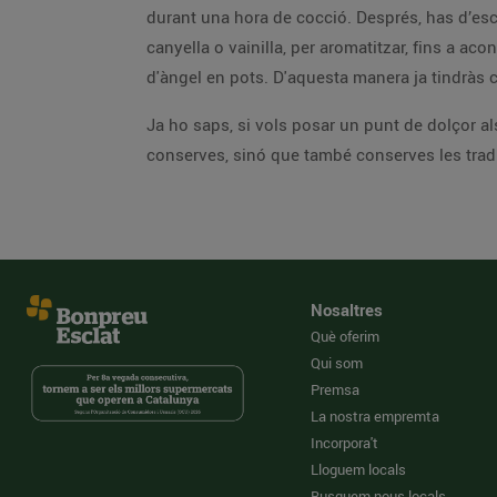
durant una hora de cocció. Després, has d’escó
canyella o vainilla, per aromatitzar, fins a ac
d'àngel en pots. D'aquesta manera ja tindràs c
Ja ho saps, si vols posar un punt de dolçor a
conserves, sinó que també conserves les tradi
Nosaltres
Què oferim
Qui som
Premsa
La nostra empremta
Incorpora't
Lloguem locals
Busquem nous locals