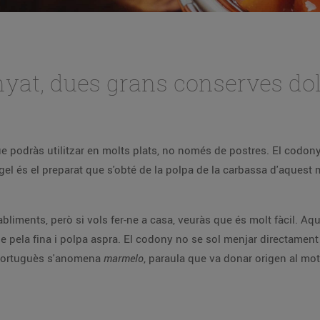
Cabell d’àngel i codonyat, dues grans conserves
ue podràs utilitzar en molts plats, no només de postres. El codonya
gel és el preparat que s'obté de la polpa de la carbassa d'aquest
bliments, però si vols fer-ne a casa, veuràs que és molt fàcil. Aqu
 de pela fina i polpa aspra. El codony no se sol menjar directamen
n portuguès s'anomena
marmelo
, paraula que va donar origen al mo