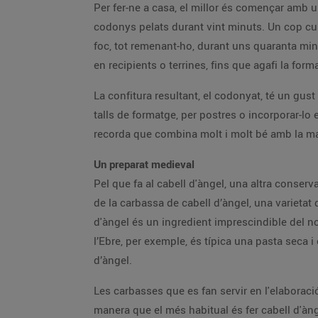
Per fer-ne a casa, el millor és començar amb 
codonys pelats durant vint minuts. Un cop cui
foc, tot remenant-ho, durant uns quaranta minut
en recipients o terrines, fins que agafi la forma
La confitura resultant, el codonyat, té un gu
talls de formatge, per postres o incorporar-lo
recorda que combina molt i molt bé amb la m
Un preparat medieval
Pel que fa al cabell d'àngel, una altra conser
de la carbassa de cabell d’àngel, una varietat 
d'àngel és un ingredient imprescindible del no
l’Ebre, per exemple, és típica una pasta seca 
d’àngel.
Les carbasses que es fan servir en l'elaboraci
manera que el més habitual és fer cabell d'àngel