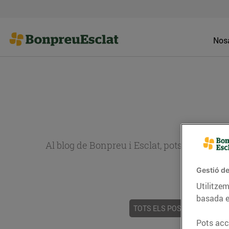
Nosa
Al blog de Bonpreu i Esclat, pots trobar re
Gestió de
Utilitzem
basada e
TOTS ELS POSTS
ACTUALI
Pots acce