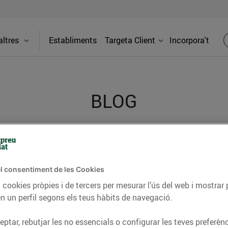
ltres
Establiments
Targeta Client
Incorpora't
BLOG
ceptes, consells nutricionals, informació d’actualitat
del nostre territori i molts altres temes.
l consentiment de les Cookies
 cookies pròpies i de tercers per mesurar l’ús del web i mostrar 
n un perfil segons els teus hàbits de navegació.
TAT
CONSELLS I HÀBITS SALUDABLES
ENERGIA
GASTRONOMIA
ptar, rebutjar les no essencials o configurar les teves preferènc