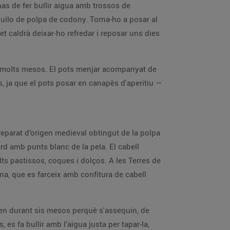
as de fer bullir aigua amb trossos de
quilo de polpa de codony. Torna-ho a posar al
et caldrà deixar-ho refredar i reposar uns dies
nt molts mesos. El pots menjar acompanyat de
s, ja que el pots posar en canapès d'aperitiu —
preparat d’origen medieval obtingut de la polpa
erd amb punts blanc de la pela. El cabell
lts pastissos, coques i dolços. A les Terres de
una, que es farceix amb confitura de cabell
rden durant sis mesos perquè s'assequin, de
 es fa bullir amb l’aigua justa per tapar-la,