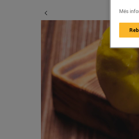
Més info
Reb