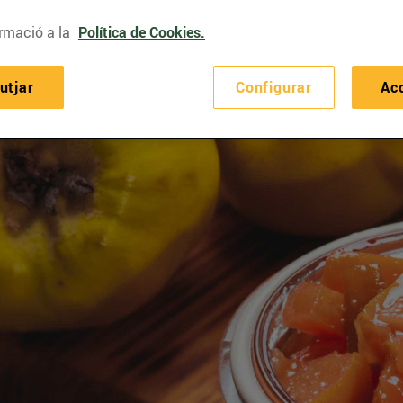
rmació a la
Política de Cookies.
utjar
Configurar
Ac