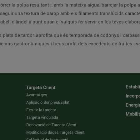
rrer la polpa resultant i, amb la mateixa aigua, barrejar la polpa
onseguir una textura de xarop amb els filaments translúcids caracter
abell d'àngel a punt quan el vulguis fer servir en les teves elabo
ls plats de tardor, aprofita que és temporada de codonys i carbas
cions gastronòmiques i treus profit dels excedents de fruites i 
Establ
Targeta Client
Avantatges
Incorpo
Aplicació BonpreuEsclat
Energi
Fes-te la targeta
Mobilit
Targeta vinculada
Renovació de Targeta Client
Modificació dades Targeta Client
Sol·licitud de facturació