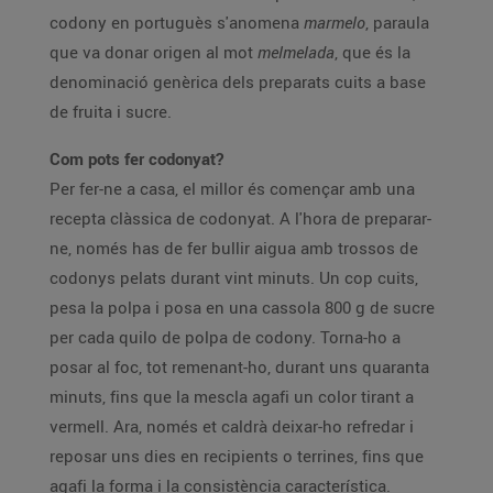
codony en portuguès s'anomena
marmelo
, paraula
que va donar origen al mot
melmelada
, que és la
denominació genèrica dels preparats cuits a base
de fruita i sucre.
Com pots fer codonyat?
Per fer-ne a casa, el millor és començar amb una
recepta clàssica de codonyat. A l'hora de preparar-
ne, només has de fer bullir aigua amb trossos de
codonys pelats durant vint minuts. Un cop cuits,
pesa la polpa i posa en una cassola 800 g de sucre
per cada quilo de polpa de codony. Torna-ho a
posar al foc, tot remenant-ho, durant uns quaranta
minuts, fins que la mescla agafi un color tirant a
vermell. Ara, només et caldrà deixar-ho refredar i
reposar uns dies en recipients o terrines, fins que
agafi la forma i la consistència característica.