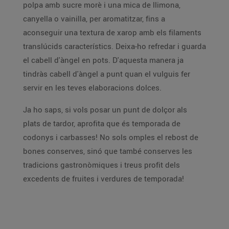
polpa amb sucre morè i una mica de llimona,
canyella o vainilla, per aromatitzar, fins a
aconseguir una textura de xarop amb els filaments
translúcids característics. Deixa-ho refredar i guarda
el cabell d'àngel en pots. D'aquesta manera ja
tindràs cabell d'àngel a punt quan el vulguis fer
servir en les teves elaboracions dolces.
Ja ho saps, si vols posar un punt de dolçor als
plats de tardor, aprofita que és temporada de
codonys i carbasses! No sols omples el rebost de
bones conserves, sinó que també conserves les
tradicions gastronòmiques i treus profit dels
excedents de fruites i verdures de temporada!