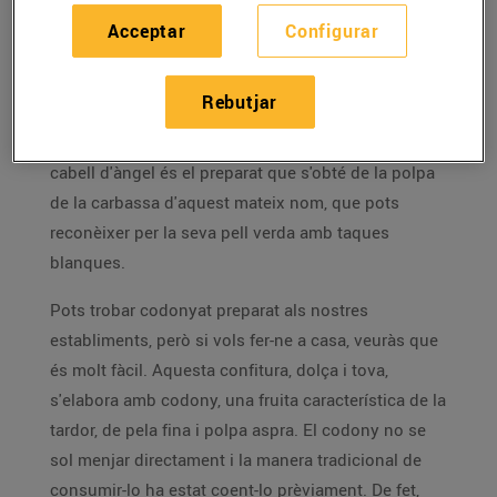
Acceptar
Configurar
Dos preparats dolços, que pots fer a casa, i que
podràs utilitzar en molts plats, no només de
Rebutjar
postres. El codonyat és la confitura feta a partir de
codony, una fruita de temporada, mentre que el
cabell d'àngel és el preparat que s'obté de la polpa
de la carbassa d'aquest mateix nom, que pots
reconèixer per la seva pell verda amb taques
blanques.
Pots trobar codonyat preparat als nostres
establiments, però si vols fer-ne a casa, veuràs que
és molt fàcil. Aquesta confitura, dolça i tova,
s'elabora amb codony, una fruita característica de la
tardor, de pela fina i polpa aspra. El codony no se
sol menjar directament i la manera tradicional de
consumir-lo ha estat coent-lo prèviament. De fet,