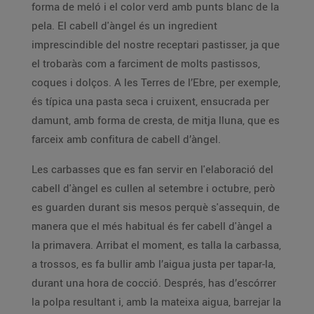
forma de meló i el color verd amb punts blanc de la
pela. El cabell d'àngel és un ingredient
imprescindible del nostre receptari pastisser, ja que
el trobaràs com a farciment de molts pastissos,
coques i dolços. A les Terres de l’Ebre, per exemple,
és típica una pasta seca i cruixent, ensucrada per
damunt, amb forma de cresta, de mitja lluna, que es
farceix amb confitura de cabell d’àngel.
Les carbasses que es fan servir en l'elaboració del
cabell d'àngel es cullen al setembre i octubre, però
es guarden durant sis mesos perquè s'assequin, de
manera que el més habitual és fer cabell d'àngel a
la primavera. Arribat el moment, es talla la carbassa,
a trossos, es fa bullir amb l’aigua justa per tapar-la,
durant una hora de cocció. Després, has d’escórrer
la polpa resultant i, amb la mateixa aigua, barrejar la