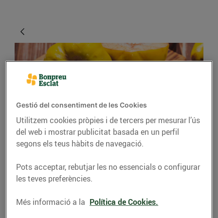
Gestió del consentiment de les Cookies
Utilitzem cookies pròpies i de tercers per mesurar l’ús
del web i mostrar publicitat basada en un perfil
CONSELLS I HÀBITS SALUDABLES
segons els teus hàbits de navegació.
Cabell d’àngel i
Pots acceptar, rebutjar les no essencials o configurar
codonyat, dues grans
les teves preferències.
conserves dolces
Més informació a la
Política de Cookies.
22/d’octubre/2021