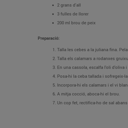
2 grans d'all
3 fulles de llorer
200 ml brou de peix
Preparació:
Talla les cebes a la juliana fina. Pela
Talla els calamars a rodanxes gruixu
En una cassola, escalfa l'oli d'oliva i
Posa-hi la ceba tallada i sofregeix-l
Incorpora-hi els calamars i el vi blan
A mitja cocció, aboca-hi el brou.
Un cop fet, rectifica-ho de sal abans