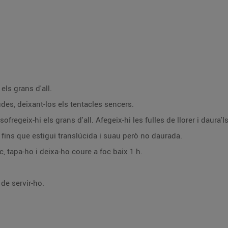
 els grans d'all.
des, deixant-los els tentacles sencers.
 sofregeix-hi els grans d'all. Afegeix-hi les fulles de llorer i daura'l
a fins que estigui translúcida i suau però no daurada.
c, tapa-ho i deixa-ho coure a foc baix 1 h.
 de servir-ho.