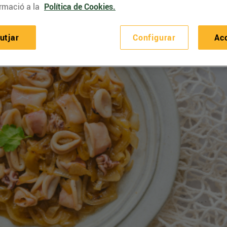
rmació a la
Política de Cookies.
utjar
Configurar
Ac