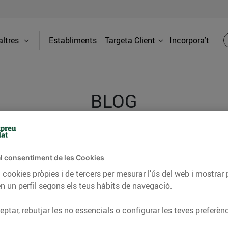
ltres
Establiments
Targeta Client
Incorpora't
BLOG
ceptes, consells nutricionals, informació d’actualitat
l consentiment de les Cookies
del nostre territori i molts altres temes.
 cookies pròpies i de tercers per mesurar l’ús del web i mostrar 
n un perfil segons els teus hàbits de navegació.
TAT
CONSELLS I HÀBITS SALUDABLES
ENERGIA
GASTRONOMIA
ptar, rebutjar les no essencials o configurar les teves preferènc