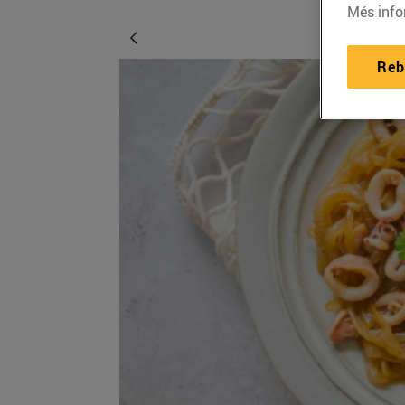
Més info
Reb