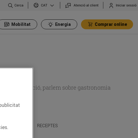
Cerca
Atenció al client
Iniciar sessió
CAT
Mobilitat
Energia
Comprar online
 sobre alimentació, parlem sobre gastronomia
publicitat
 I TRADICIONS
RECEPTES
ies.