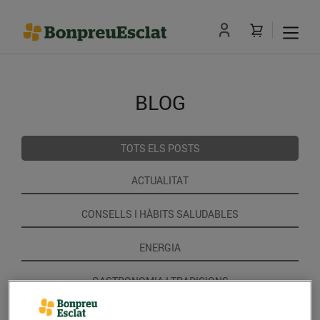
BLOG
TOTS ELS POSTS
ACTUALITAT
CONSELLS I HÀBITS SALUDABLES
ENERGIA
GASTRONOMIA I TRADICIONS
RECEPTES