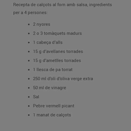
Recepta de calçots al forn amb salsa, ingredients
per a 4 persones:
2 nyores
2 o 3 tomàquets madurs
1 cabeça d’alls
15 g d’avellanes torrades
15 g d’ametlles torrades
1 llesca de pa torrat
250 ml d’oli d’oliva verge extra
50 ml de vinagre
Sal
Pebre vermell picant
1 manat de calçots