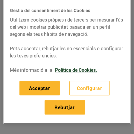
Gestió del consentiment de les Cookies
Utilitzem cookies pròpies i de tercers per mesurar l’ús
del web i mostrar publicitat basada en un perfil
segons els teus hàbits de navegació.
Pots acceptar, rebutjar les no essencials o configurar
les teves preferències.
Més informació a la
Política de Cookies.
RECEPTES
Acceptar
Configurar
Recepta de calçots al
forn amb salsa
Rebutjar
27/de gener/2023