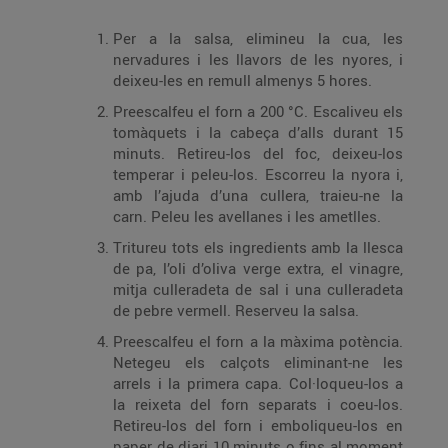
Per a la salsa, elimineu la cua, les
nervadures i les llavors de les nyores, i
deixeu-les en remull almenys 5 hores.
Preescalfeu el forn a 200 °C. Escaliveu els
tomàquets i la cabeça d’alls durant 15
minuts. Retireu-los del foc, deixeu-los
temperar i peleu-los. Escorreu la nyora i,
amb l’ajuda d’una cullera, traieu-ne la
carn. Peleu les avellanes i les ametlles.
Tritureu tots els ingredients amb la llesca
de pa, l’oli d’oliva verge extra, el vinagre,
mitja culleradeta de sal i una culleradeta
de pebre vermell. Reserveu la salsa.
Preescalfeu el forn a la màxima potència.
Netegeu els calçots eliminant-ne les
arrels i la primera capa. Col·loqueu-los a
la reixeta del forn separats i coeu-los.
Retireu-los del forn i emboliqueu-los en
paper de diari 10 minuts o fins al moment