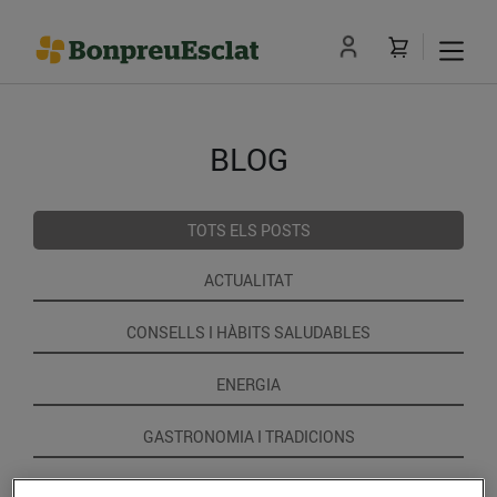
BLOG
TOTS ELS POSTS
ACTUALITAT
CONSELLS I HÀBITS SALUDABLES
ENERGIA
GASTRONOMIA I TRADICIONS
RECEPTES