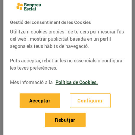
Gestió del consentiment de les Cookies
Utilitzem cookies pròpies i de tercers per mesurar l’ús
del web i mostrar publicitat basada en un perfil
segons els teus hàbits de navegació.
Pots acceptar, rebutjar les no essencials o configurar
les teves preferències.
Més informació a la
Política de Cookies.
RECEPTES
Calzone de patata i
Acceptar
Configurar
gorgonzola amb nous
Rebutjar
07/de març/2022