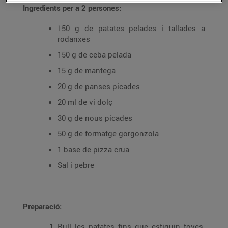
Ingredients per a 2 persones:
150 g de patates pelades i tallades a
rodanxes
150 g de ceba pelada
15 g de mantega
20 g de panses picades
20 ml de vi dolç
30 g de nous picades
50 g de formatge gorgonzola
1 base de pizza crua
Sal i pebre
Preparació:
Bull les patates fins que estiguin toves.