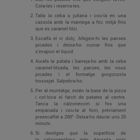
Cola-les i reserva-les.
Talla la ceba a juliana i cou-la en una
cassola amb la mantega a foc mitjà fins
que es caramel·litzi.
Escalfa el vi dolç. Afegeix-hi les panses
picades i deixa-ho cuinar fins que
s'evapori el líquid.
Aixafa la patata i barreja-ho amb la ceba
caramel·litzada, les panses, les nous
picades i el formatge gorgonzola
trossejat. Salpebra-ho.
Per al muntatge, estén la base de la pizza
i col·loca el farcit de patates al centre.
Tanca la calzonecom si fos una
empanada i cou-la al forn, prèviament
preescalfat a 200°. Deixa-ho daurar uns 20
minuts.
Si desitges que la superfície de
la calzoneestigui més daurada, pots