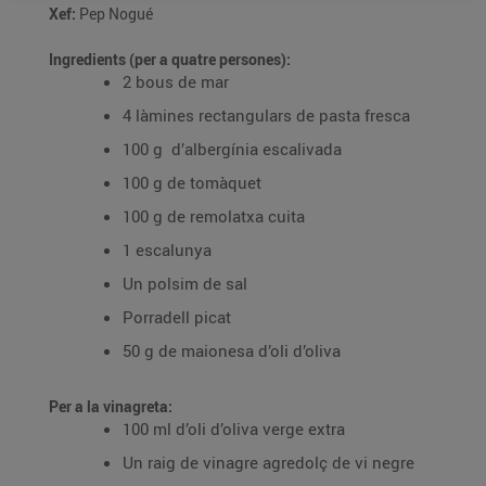
Xef:
Pep Nogué
Ingredients (per a quatre persones):
2 bous de mar
4 làmines rectangulars de pasta fresca
100 g d’albergínia escalivada
100 g de tomàquet
100 g de remolatxa cuita
1 escalunya
Un polsim de sal
Porradell picat
50 g de maionesa d’oli d’oliva
Per a la vinagreta:
100 ml d’oli d’oliva verge extra
Un raig de vinagre agredolç de vi negre