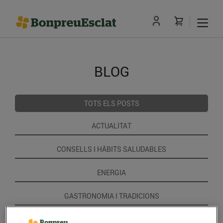
BLOG
TOTS ELS POSTS
ACTUALITAT
CONSELLS I HÀBITS SALUDABLES
ENERGIA
GASTRONOMIA I TRADICIONS
RECEPTES