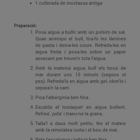
1 cullerada de mostassa antiga
Preparació:
Posa aigua a bullir amb un polsim de sal.
Quan arrenqui el bull, tira-hi les làmines
de pasta i deixa-les coure. Refreda-les en
aigua freda i posa-les sobre un paper
assecant per treure’n tota l’aigua.
Amb la mateixa aigua, bull els bous de
mar durant uns 15 minuts (segons el
pes). Refreda'ls en aigua amb gel, obre'ls i
separa'n la carn.
Pica l’albergínia ben fina.
Escalda el tomàquet en aigua bullent.
Refrea', pela' i traeu-ne la grana.
Talla'l a daus molt petits; fes el mateix
amb la remolatxa cuita i el bou de mar.
Pela l’escalunya i talla-la ben fina.