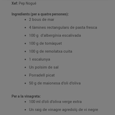
Xef:
Pep Nogué
Ingredients (per a quatre persones):
2 bous de mar
4 làmines rectangulars de pasta fresca
100 g d’albergínia escalivada
100 g de tomàquet
100 g de remolatxa cuita
1 escalunya
Un polsim de sal
Porradell picat
50 g de maionesa d’oli d’oliva
Per a la vinagreta:
100 ml d’oli d’oliva verge extra
Un raig de vinagre agredolç de vi negre