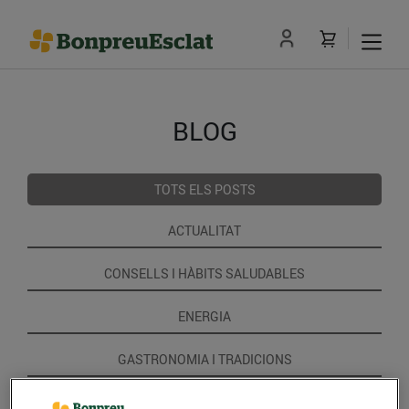
BLOG
TOTS ELS POSTS
ACTUALITAT
CONSELLS I HÀBITS SALUDABLES
ENERGIA
GASTRONOMIA I TRADICIONS
RECEPTES