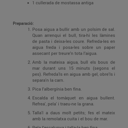
1 cullerada de mostassa antiga
Preparació:
Posa aigua a bullir amb un polsim de sal.
Quan arrenqui el bull, tira-hi les làmines
de pasta i deixa-les coure. Refreda-les en
aigua freda i posa-les sobre un paper
assecant per treure’n tota l’aigua.
Amb la mateixa aigua, bull els bous de
mar durant uns 15 minuts (segons el
pes). Refreda'ls en aigua amb gel, obre'ls i
separa'n la carn.
Pica l’albergínia ben fina.
Escalda el tomàquet en aigua bullent.
Refrea', pela' i traeu-ne la grana.
Talla'l a daus molt petits; fes el mateix
amb la remolatxa cuita i el bou de mar.
Pela l’escalunya i talla-la ben fina.