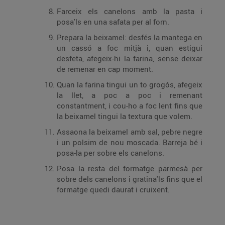
Farceix els canelons amb la pasta i
posa'ls en una safata per al forn.
Prepara la beixamel: desfés la mantega en
un cassó a foc mitjà i, quan estigui
desfeta, afegeix-hi la farina, sense deixar
de remenar en cap moment.
Quan la farina tingui un to grogós, afegeix
la llet, a poc a poc i remenant
constantment, i cou-ho a foc lent fins que
la beixamel tingui la textura que volem.
Assaona la beixamel amb sal, pebre negre
i un polsim de nou moscada. Barreja bé i
posa-la per sobre els canelons.
Posa la resta del formatge parmesà per
sobre dels canelons i gratina'ls fins que el
formatge quedi daurat i cruixent.