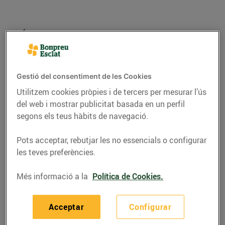
Gestió del consentiment de les Cookies
Utilitzem cookies pròpies i de tercers per mesurar l’ús
del web i mostrar publicitat basada en un perfil
segons els teus hàbits de navegació.
Pots acceptar, rebutjar les no essencials o configurar
RECEPTES
les teves preferències.
Canelons de Sant
Més informació a la
Política de Cookies.
Esteve amb panses i
pinyons
Acceptar
Configurar
21/de desembre/2015