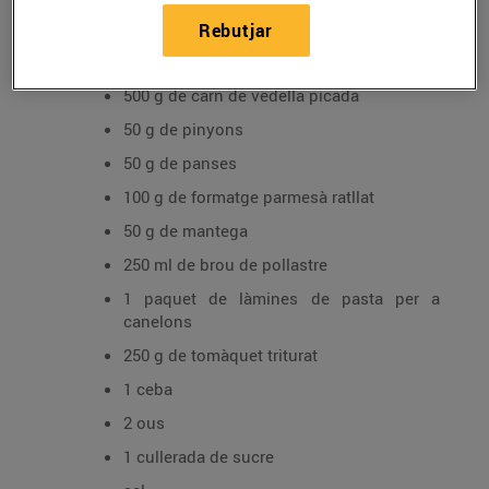
Rebutjar
Ingredients
500 g de carn de vedella picada
50 g de pinyons
50 g de panses
100 g de formatge parmesà ratllat
50 g de mantega
250 ml de brou de pollastre
1 paquet de làmines de pasta per a
canelons
250 g de tomàquet triturat
1 ceba
2 ous
1 cullerada de sucre