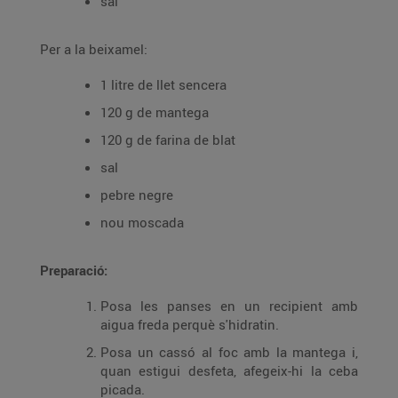
sal
Per a la beixamel:
1 litre de llet sencera
120 g de mantega
120 g de farina de blat
sal
pebre negre
nou moscada
Preparació:
Posa les panses en un recipient amb
aigua freda perquè s'hidratin.
Posa un cassó al foc amb la mantega i,
quan estigui desfeta, afegeix-hi la ceba
picada.