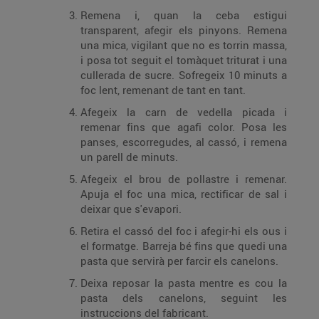
Remena i, quan la ceba estigui
transparent, afegir els pinyons. Remena
una mica, vigilant que no es torrin massa,
i posa tot seguit el tomàquet triturat i una
cullerada de sucre. Sofregeix 10 minuts a
foc lent, remenant de tant en tant.
Afegeix la carn de vedella picada i
remenar fins que agafi color. Posa les
panses, escorregudes, al cassó, i remena
un parell de minuts.
Afegeix el brou de pollastre i remenar.
Apuja el foc una mica, rectificar de sal i
deixar que s'evapori.
Retira el cassó del foc i afegir-hi els ous i
el formatge. Barreja bé fins que quedi una
pasta que servirà per farcir els canelons.
Deixa reposar la pasta mentre es cou la
pasta dels canelons, seguint les
instruccions del fabricant.