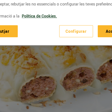
ptar, rebutjar les no essencials o configurar les teves preferènc
rmació a la
Política de Cookies.
utjar
Configurar
Ac