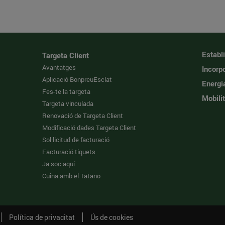
Establ
Targeta Client
Avantatges
Incorpo
Aplicació BonpreuEsclat
Energi
Fes-te la targeta
Mobilit
Targeta vinculada
Renovació de Targeta Client
Modificació dades Targeta Client
Sol·licitud de facturació
Facturació tiquets
Ja soc aquí
Cuina amb el Tatano
Política de privacitat
Ús de cookies