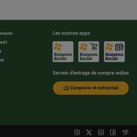
Les nostres apps
iments
ra't
a
at
Serveis d'entrega de compra online
Comprovar el codi postal