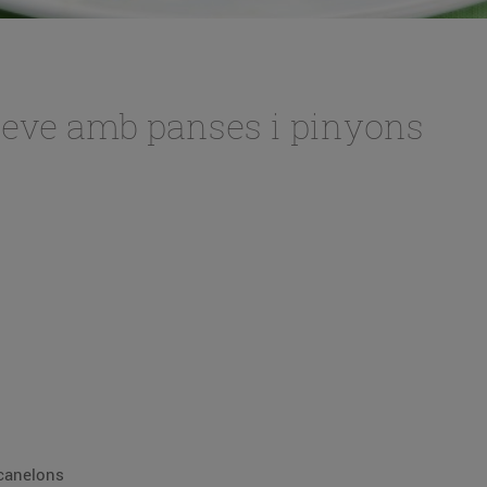
teve amb panses i pinyons
 canelons