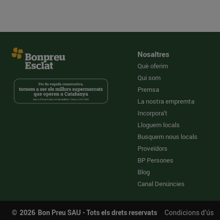
Nosaltres
Què oferim
Qui som
Premsa
La nostra empremta
Incorpora't
Lloguem locals
Busquem nous locals
Proveïdors
BP Persones
Blog
Canal Denúncies
©
2026
Bon Preu SAU - Tots els drets reservats
Condicions d’ús