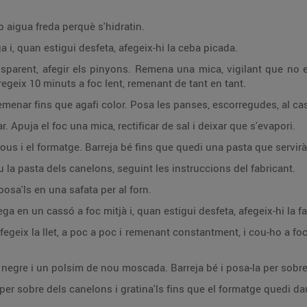
 aigua freda perquè s'hidratin.
i, quan estigui desfeta, afegeix-hi la ceba picada.
sparent, afegir els pinyons. Remena una mica, vigilant que no e
fregeix 10 minuts a foc lent, remenant de tant en tant.
remenar fins que agafi color. Posa les panses, escorregudes, al ca
r. Apuja el foc una mica, rectificar de sal i deixar que s'evapori.
ls ous i el formatge. Barreja bé fins que quedi una pasta que servirà
 la pasta dels canelons, seguint les instruccions del fabricant.
osa'ls en una safata per al forn.
ga en un cassó a foc mitjà i, quan estigui desfeta, afegeix-hi la
fegeix la llet, a poc a poc i remenant constantment, i cou-ho a foc
negre i un polsim de nou moscada. Barreja bé i posa-la per sobre
er sobre dels canelons i gratina'ls fins que el formatge quedi dau