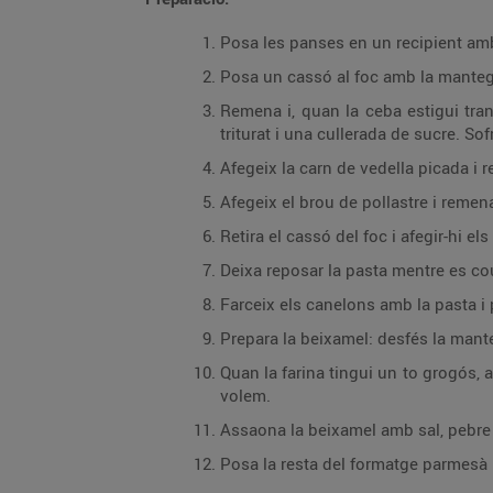
Posa les panses en un recipient amb
Posa un cassó al foc amb la mantega 
Remena i, quan la ceba estigui tran
triturat i una cullerada de sucre. So
Afegeix la carn de vedella picada i 
Afegeix el brou de pollastre i remena
Retira el cassó del foc i afegir-hi e
Deixa reposar la pasta mentre es cou
Farceix els canelons amb la pasta i p
Prepara la beixamel: desfés la mante
Quan la farina tingui un to grogós, a
volem.
Assaona la beixamel amb sal, pebre 
Posa la resta del formatge parmesà p