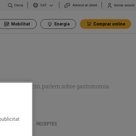
Cerca
Atenció al client
Iniciar sessió
CAT
Mobilitat
Energia
Comprar online
 sobre alimentació, parlem sobre gastronomia
publicitat
 I TRADICIONS
RECEPTES