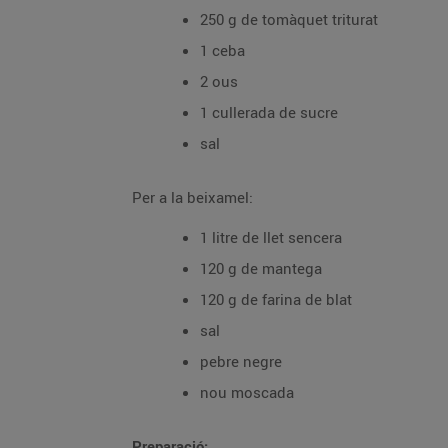
250 g de tomàquet triturat
1 ceba
2 ous
1 cullerada de sucre
sal
Per a la beixamel:
1 litre de llet sencera
120 g de mantega
120 g de farina de blat
sal
pebre negre
nou moscada
Preparació: