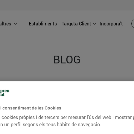
ltres
Establiments
Targeta Client
Incorpora't
BLOG
ceptes, consells nutricionals, informació d’actualitat
del nostre territori i molts altres temes.
l consentiment de les Cookies
 cookies pròpies i de tercers per mesurar l’ús del web i mostrar 
TAT
CONSELLS I HÀBITS SALUDABLES
ENERGIA
GASTRONOMIA
n un perfil segons els teus hàbits de navegació.