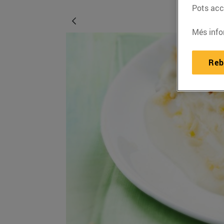
Pots acce
Més info
Reb