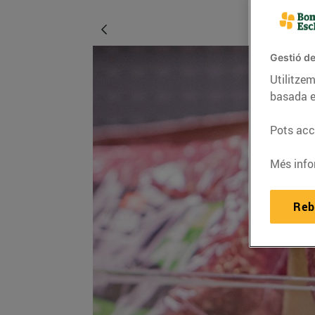
Gestió de
Utilitzem
basada e
Pots acce
Més info
Reb