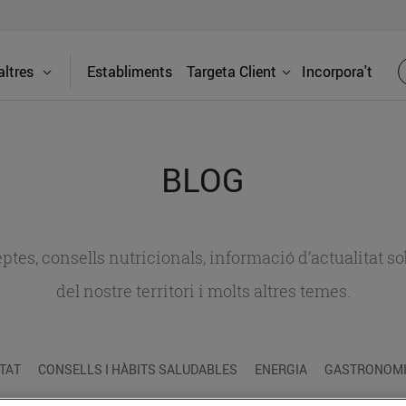
ltres
Establiments
Targeta Client
Incorpora't
BLOG
ceptes, consells nutricionals, informació d’actualitat
del nostre territori i molts altres temes.
TAT
CONSELLS I HÀBITS SALUDABLES
ENERGIA
GASTRONOMIA