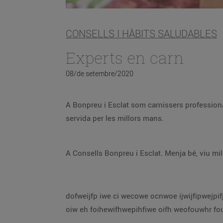
CONSELLS I HÀBITS SALUDABLES
Experts en carn
08/de setembre/2020
A Bonpreu i Esclat som carnissers professionals. Als nostres establiments hi trobaràs la teva carnisseria de confia
servida per les millors mans.
A Consells Bonpreu i Esclat. Menja bé, viu mil
dofweijfp iwe ci wecowe ocnwoe ijwijfipwejpifj weijfi weifj iweh iof weh fi hweif iwehfihweifhwefiwe hif hwi