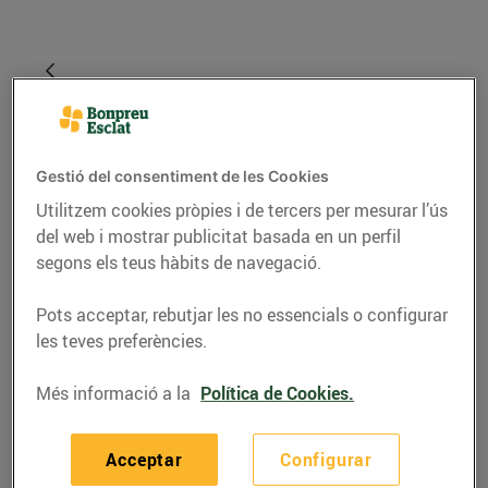
Gestió del consentiment de les Cookies
Utilitzem cookies pròpies i de tercers per mesurar l’ús
del web i mostrar publicitat basada en un perfil
segons els teus hàbits de navegació.
CONSELLS I HÀBITS SALUDABLES
Pots acceptar, rebutjar les no essencials o configurar
les teves preferències.
Experts en carn
Més informació a la
Política de Cookies.
08/de setembre/2020
Acceptar
Configurar
A Bonpreu i Esclat som carnissers professionals.