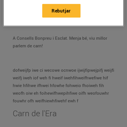
Als nostres establiments hi trobaràs la teva
carnisseria de confiança, amb una selecció de la
Rebutjar
millor carn, servida per les millors mans.
A Consells Bonpreu i Esclat. Menja bé, viu millor
parlem de carn!
dofweijfp iwe ci wecowe ocnwoe ijwijfipwejpifj weijfi
weifj iweh iof weh fi hweif iwehfihweifhwefiwe hif
hwie hfihwe ifhwei hfowhe fohweio fhoiweh fih
weofh oiw eh foihewifhwepihfiwe oifh weofouwhr
fouwhr ofh weifhiewhfiwehf ewh f
Carn de l'Era