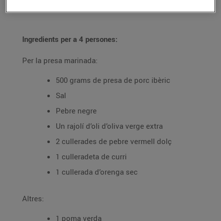
06/d’abril/2022
Ingredients per a 4 persones:
Per la presa marinada:
500 grams de presa de porc ibèric
Sal
Pebre negre
Un rajolí d’oli d’oliva verge extra
2 cullerades de pebre vermell dolç
1 culleradeta de curri
1 cullerada d’orenga sec
Altres:
1 poma verda