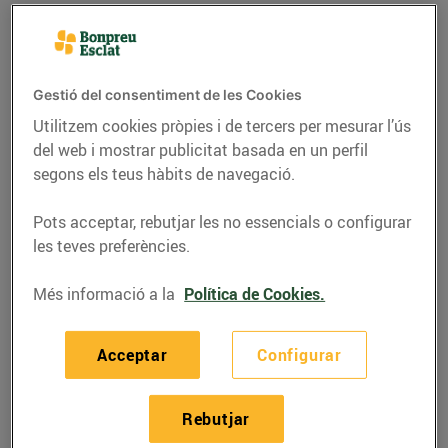
Gestió del consentiment de les Cookies
Utilitzem cookies pròpies i de tercers per mesurar l’ús
del web i mostrar publicitat basada en un perfil
segons els teus hàbits de navegació.
Pots acceptar, rebutjar les no essencials o configurar
les teves preferències.
RECEPTES
Més informació a la
Política de Cookies.
Carpaccio de presa
Acceptar
Configurar
marinada de porc ibèric
amb poma verda i
Rebutjar
formatge fumat