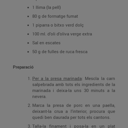
1 llima (la pell)
80 g de formatge fumat
1 piparra o bitxo verd dolç
100 ml. d’oli d’oliva verge extra
Sal en escates
50 g de fulles de ruca fresca
Preparació
Per a la presa marinada
: Mescla la carn
salpebrada amb tots els ingredients de la
marinada i deixa-la uns 30 minuts a la
nevera.
Marca la presa de porc en una paella,
deixant-la crua a l’interior, procura que
quedi ben daurada per tots els cantons.
Talla-la finament i posa-la en un plat