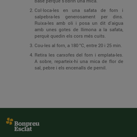
base perquè s'obrin una mica.
Col·loca-les en una safata de forn i
salpebra-les generosament per dins.
Ruixa-les amb oli i posa un dit d'aigua
amb unes gotes de llimona a la safata,
perquè quedin els cors més cuits.
Cou-les al forn, a 180 °C, entre 20 i 25 min.
Retira les carxofes del forn i emplata-les.
A sobre, reparteix-hi una mica de flor de
sal, pebre i els encenalls de pernil.