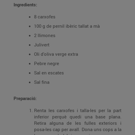
Ingredients:
8 carxofes
100 g de pernil ibèric tallat a mà
2 llimones
Julivert
Oli d'oliva verge extra
Pebre negre
Sal en escates
Sal fina
Preparació:
Renta les carxofes i talla-les per la part
inferior perquè quedi una base plana.
Retira alguna de les fulles exteriors i
posa-les cap per avall. Dona uns cops a la