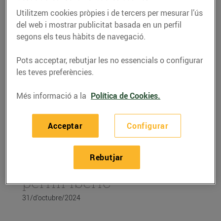
Utilitzem cookies pròpies i de tercers per mesurar l’ús
del web i mostrar publicitat basada en un perfil
segons els teus hàbits de navegació.
Pots acceptar, rebutjar les no essencials o configurar
les teves preferències.
Més informació a la
Política de Cookies.
Acceptar
Configurar
RECEPTES
Rebutjar
Carxofes al forn amb
pernil ibèric
31/d’octubre/2024