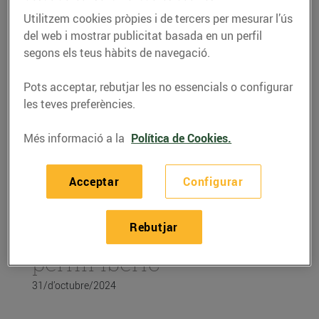
Utilitzem cookies pròpies i de tercers per mesurar l’ús
del web i mostrar publicitat basada en un perfil
segons els teus hàbits de navegació.
Pots acceptar, rebutjar les no essencials o configurar
les teves preferències.
Més informació a la
Política de Cookies.
Acceptar
Configurar
RECEPTES
Rebutjar
Carxofes al forn amb
pernil ibèric
31/d’octubre/2024