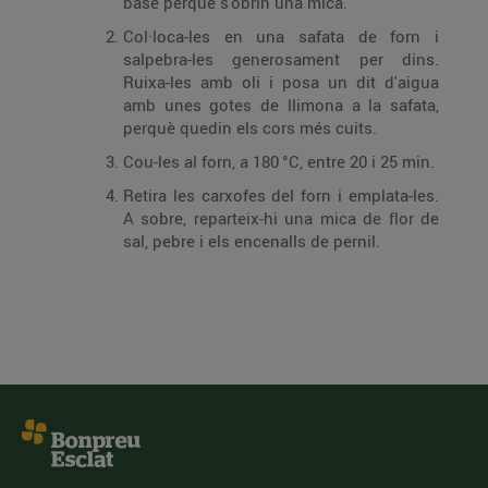
base perquè s'obrin una mica.
Col·loca-les en una safata de forn i
salpebra-les generosament per dins.
Ruixa-les amb oli i posa un dit d'aigua
amb unes gotes de llimona a la safata,
perquè quedin els cors més cuits.
Cou-les al forn, a 180 °C, entre 20 i 25 min.
Retira les carxofes del forn i emplata-les.
A sobre, reparteix-hi una mica de flor de
sal, pebre i els encenalls de pernil.