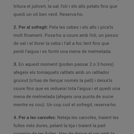
tritura el julivert, la sal, l’oli i els alls pelats fins que
quedi un oli ben verd. Reserva-ho.
2. Per al sofregit:
Pela les cebes i els alls i pica'ls
molt finament. Posa-ho a coure amb l’oli, un pessic
de sal i el llorer la ceba i l’all a foc lent fins que
perdi l’aigua i es formi una mena de melmelada.
3.
En aquest moment (poden passar 2 o 3 hores)
afegeix els tomàquets ratllats amb un ratllador
gruixut (n'has de llençar només la pell) i deixa'ls
coure fins que es redueixi tota l’aigua i et quedi una
mena de melmelada (afegeix una punta de sucre
mentre es cou). Un cop cuit el sofregit, reserva-ho.
4. Per a les carxofes:
Neteja les carxofes, traient les
fulles més dures, pelant la tija i traient la part
superior de les fulles. Has de deixar el cor amb la