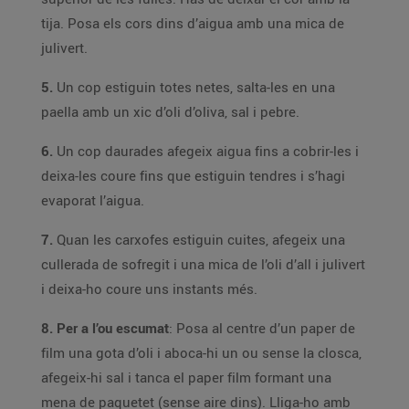
tija. Posa els cors dins d’aigua amb una mica de
julivert.
5.
Un cop estiguin totes netes, salta-les en una
paella amb un xic d’oli d’oliva, sal i pebre.
6.
Un cop daurades afegeix aigua fins a cobrir-les i
deixa-les coure fins que estiguin tendres i s’hagi
evaporat l’aigua.
7.
Quan les carxofes estiguin cuites, afegeix una
cullerada de sofregit i una mica de l’oli d’all i julivert
i deixa-ho coure uns instants més.
8.
Per a l’ou escumat
: Posa al centre d’un paper de
film una gota d’oli i aboca-hi un ou sense la closca,
afegeix-hi sal i tanca el paper film formant una
mena de paquetet (sense aire dins). Lliga-ho amb