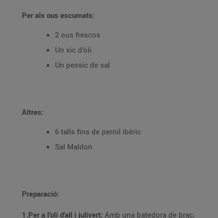
Per als ous escumats:
2 ous frescos
Un xic d’oli
Un pessic de sal
Altres:
6 talls fins de pernil ibèric
Sal Maldon
Preparació:
1.Per a l’oli d’all i julivert:
Amb una batedora de braç,