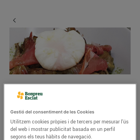
RECEPTES
CARXOFES SALTADES
AMB OU ESCUMAT I
Gestió del consentiment de les Cookies
Utilitzem cookies pròpies i de tercers per mesurar l’ús
PERNIL
del web i mostrar publicitat basada en un perfil
08/d’abril/2020
segons els teus hàbits de navegació.