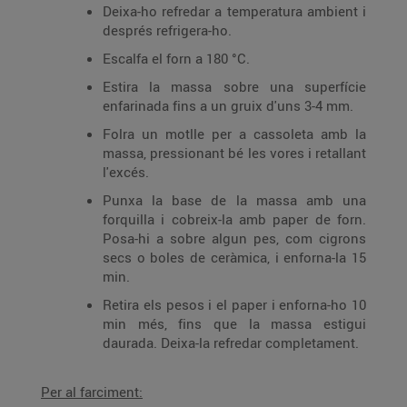
Deixa-ho refredar a temperatura ambient i
després refrigera-ho.
Escalfa el forn a 180 °C.
Estira la massa sobre una superfície
enfarinada fins a un gruix d'uns 3-4 mm.
Folra un motlle per a cassoleta amb la
massa, pressionant bé les vores i retallant
l'excés.
Punxa la base de la massa amb una
forquilla i cobreix-la amb paper de forn.
Posa-hi a sobre algun pes, com cigrons
secs o boles de ceràmica, i enforna-la 15
min.
Retira els pesos i el paper i enforna-ho 10
min més, fins que la massa estigui
daurada. Deixa-la refredar completament.
Per al farciment: