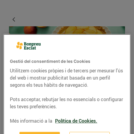
Gestió del consentiment de les Cookies
Utilitzem cookies pròpies i de tercers per mesurar l’ús
del web i mostrar publicitat basada en un perfil
segons els teus hàbits de navegació.
RECEPTES
Cassoleta de préssec
Pots acceptar, rebutjar les no essencials o configurar
les teves preferències.
amb crema de llimona
Només per 3,20 €
Més informació a la
Política de Cookies.