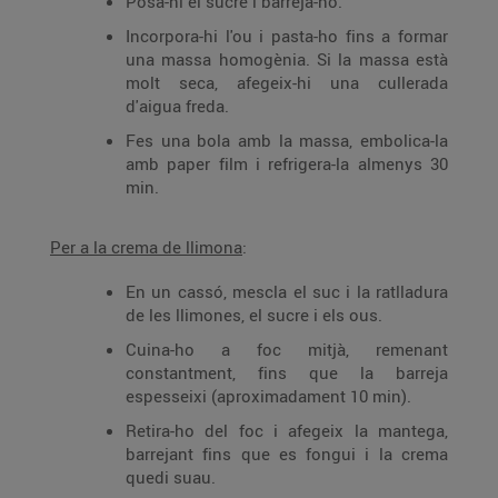
Posa-hi el sucre i barreja-ho.
Incorpora-hi l'ou i pasta-ho fins a formar
una massa homogènia. Si la massa està
molt seca, afegeix-hi una cullerada
d'aigua freda.
Fes una bola amb la massa, embolica-la
amb paper film i refrigera-la almenys 30
min.
Per a la crema de llimona
:
En un cassó, mescla el suc i la ratlladura
de les llimones, el sucre i els ous.
Cuina-ho a foc mitjà, remenant
constantment, fins que la barreja
espesseixi (aproximadament 10 min).
Retira-ho del foc i afegeix la mantega,
barrejant fins que es fongui i la crema
quedi suau.