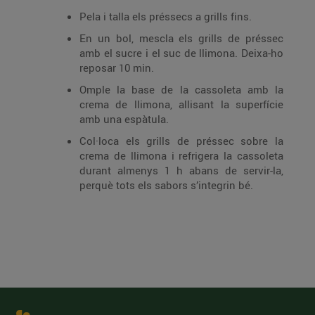
Pela i talla els préssecs a grills fins.
En un bol, mescla els grills de préssec
amb el sucre i el suc de llimona. Deixa-ho
reposar 10 min.
Omple la base de la cassoleta amb la
crema de llimona, allisant la superfície
amb una espàtula.
Col·loca els grills de préssec sobre la
crema de llimona i refrigera la cassoleta
durant almenys 1 h abans de servir-la,
perquè tots els sabors s’integrin bé.