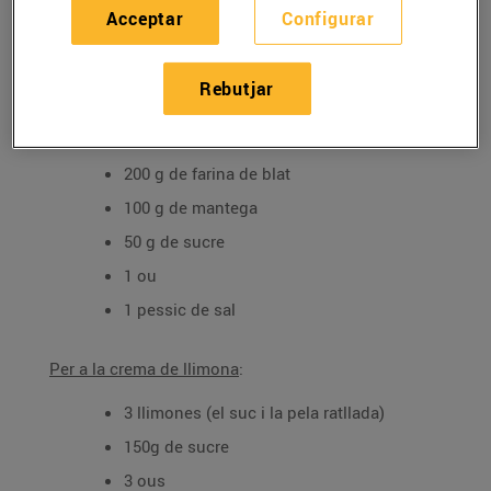
03/de juliol/2024
Acceptar
Configurar
Ingredients per a 4 persones:
Rebutjar
Per a la massa
:
200 g de farina de blat
100 g de mantega
50 g de sucre
1 ou
1 pessic de sal
Per a la crema de llimona
:
3 llimones (el suc i la pela ratllada)
150g de sucre
3 ous