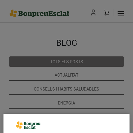
BLOG
TOTS ELS POSTS
ACTUALITAT
CONSELLS I HÀBITS SALUDABLES
ENERGIA
GASTRONOMIA I TRADICIONS
RECEPTES