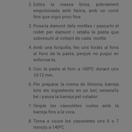
Estira la massa brisa, prèviament
empolsinada amb farina, amb un corró
fins que sigui prou fina.
Posa-la damunt dels motlles i passa-hi el
rodet per damunt i retalla la pasta que
sobresurti al voltant de cada motlle.
Amb una forquilla, fes uns forats al fons
al fons de la pasta, perquè no pugui en
enfornar-la.
Cou la pasta al forn a 160ºC durant uns
10-12 min.
Per preparar la crema de llimona, barreja
tots els ingredients en un bol, remena’ls
bé i passa la barreja pel colador.
Omple les cassoletes cuites amb la
barreja fins a la vora.
Torna a coure les cassoletes uns 6 o 7
minuts a 140ºC.