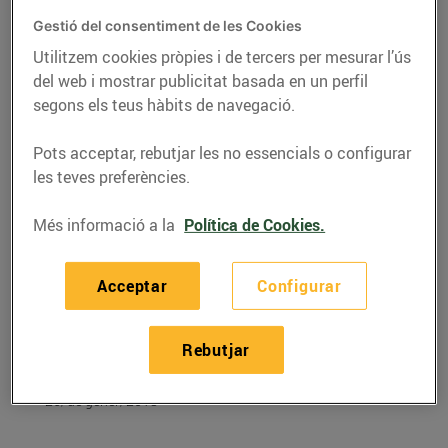
Gestió del consentiment de les Cookies
Utilitzem cookies pròpies i de tercers per mesurar l’ús
del web i mostrar publicitat basada en un perfil
segons els teus hàbits de navegació.
Pots acceptar, rebutjar les no essencials o configurar
les teves preferències.
Més informació a la
Política de Cookies.
Acceptar
Configurar
RECEPTES
Cassoletes de crema de
Rebutjar
llimona
26/de gener/2018